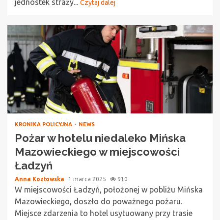
jednostek straży...
Czytaj dalej
KRONIKA POLICYJNA
NEWS
Pożar w hotelu niedaleko Mińska
Mazowieckiego w miejscowości
Ładzyń
Anna Kozłowska
1 marca 2025
910
W miejscowości Ładzyń, położonej w pobliżu Mińska
Mazowieckiego, doszło do poważnego pożaru.
Miejsce zdarzenia to hotel usytuowany przy trasie