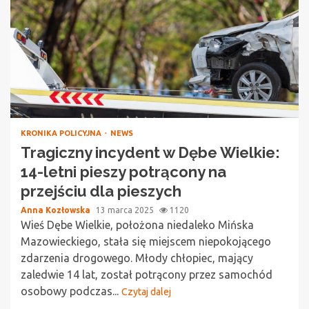
KRONIKA POLICYJNA
NEWS
Tragiczny incydent w Dębe Wielkie:
14-letni pieszy potrącony na
przejściu dla pieszych
Anna Kozłowska
13 marca 2025
1120
Wieś Dębe Wielkie, położona niedaleko Mińska
Mazowieckiego, stała się miejscem niepokojącego
zdarzenia drogowego. Młody chłopiec, mający
zaledwie 14 lat, został potrącony przez samochód
osobowy podczas...
Czytaj dalej