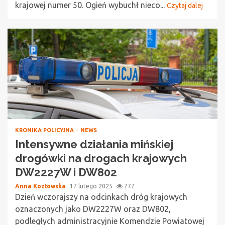
krajowej numer 50. Ogień wybuchł nieco...
Czytaj dalej
KRONIKA POLICYJNA
NEWS
Intensywne działania mińskiej
drogówki na drogach krajowych
DW2227W i DW802
Anna Kozłowska
17 lutego 2025
777
Dzień wczorajszy na odcinkach dróg krajowych
oznaczonych jako DW2227W oraz DW802,
podległych administracyjnie Komendzie Powiatowej