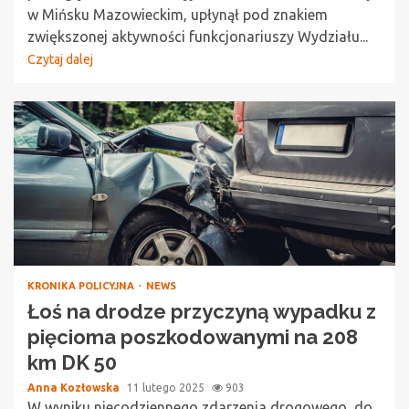
w Mińsku Mazowieckim, upłynął pod znakiem
zwiększonej aktywności funkcjonariuszy Wydziału...
Czytaj dalej
KRONIKA POLICYJNA
NEWS
Łoś na drodze przyczyną wypadku z
pięcioma poszkodowanymi na 208
km DK 50
Anna Kozłowska
11 lutego 2025
903
W wyniku niecodziennego zdarzenia drogowego, do