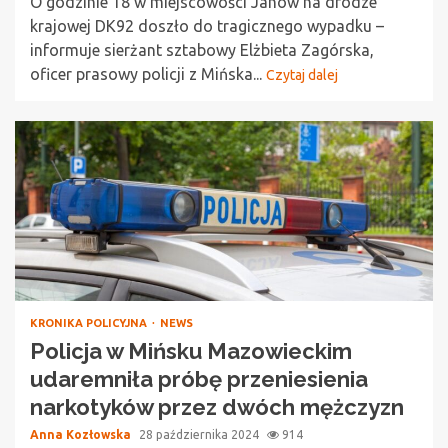
O godzinie 18 w miejscowości Janów na drodze
krajowej DK92 doszło do tragicznego wypadku –
informuje sierżant sztabowy Elżbieta Zagórska,
oficer prasowy policji z Mińska...
Czytaj dalej
KRONIKA POLICYJNA
NEWS
Policja w Mińsku Mazowieckim
udaremniła próbę przeniesienia
narkotyków przez dwóch mężczyzn
Anna Kozłowska
28 października 2024
914