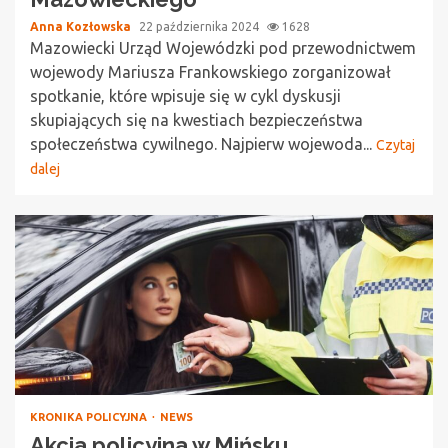
Anna Kozłowska
22 października 2024
1628
Mazowiecki Urząd Wojewódzki pod przewodnictwem
wojewody Mariusza Frankowskiego zorganizował
spotkanie, które wpisuje się w cykl dyskusji
skupiających się na kwestiach bezpieczeństwa
społeczeństwa cywilnego. Najpierw wojewoda...
Czytaj
dalej
KRONIKA POLICYJNA
NEWS
Akcja policyjna w Mińsku