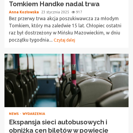
Tomkiem Handke nadal trwa
Anna Kozłowska
23 stycznia 2025
917
Bez przerwy trwa akcja poszukiwawcza za młodym
Tomkiem, który ma zaledwie 15 lat. Chłopiec ostatni
raz był dostrzeżony w Mińsku Mazowieckim, w dniu
początku tygodnia....
Czytaj dalej
NEWS
WYDARZENIA
Ekspansja sieci autobusowych i
obniżka cen biletów w powiecie