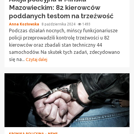
Mazowieckim: 82 kierowców
poddanych testom na trzeźwość
Anna Kozłowska
8 października 2024
1493
Podczas działań nocnych, mińscy funkcjonariusze
policji przeprowadzili kontrolę trzeźwości u 82
kierowców oraz zbadali stan techniczny 44
samochodów. Na skutek tych zadań, zdecydowano
się na...
Czytaj dalej
KRONIKA POLICYJNA
NEWS