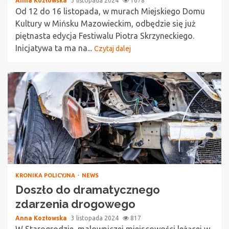
Anna Kozłowska
3 listopada 2024
1678
Od 12 do 16 listopada, w murach Miejskiego Domu
Kultury w Mińsku Mazowieckim, odbędzie się już
piętnasta edycja Festiwalu Piotra Skrzyneckiego.
Inicjatywa ta ma na...
Czytaj dalej
KRONIKA POLICYJNA
NEWS
Doszło do dramatycznego
zdarzenia drogowego
Anna Kozłowska
3 listopada 2024
817
W Starogrodzie, malowniczej miejscowości leżącej w