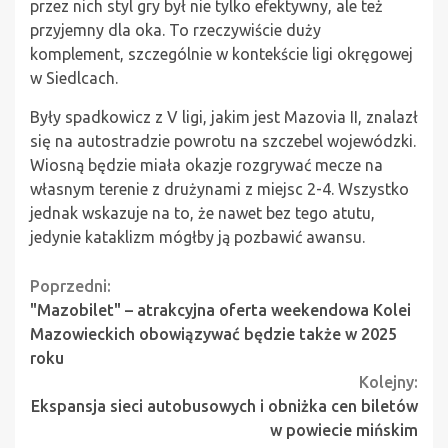
przez nich styl gry był nie tylko efektywny, ale też
przyjemny dla oka. To rzeczywiście duży
komplement, szczególnie w kontekście ligi okręgowej
w Siedlcach.
Były spadkowicz z V ligi, jakim jest Mazovia II, znalazł
się na autostradzie powrotu na szczebel wojewódzki.
Wiosną będzie miała okazje rozgrywać mecze na
własnym terenie z drużynami z miejsc 2-4. Wszystko
jednak wskazuje na to, że nawet bez tego atutu,
jedynie kataklizm mógłby ją pozbawić awansu.
Continue
Poprzedni:
"Mazobilet" – atrakcyjna oferta weekendowa Kolei
Reading
Mazowieckich obowiązywać będzie także w 2025
roku
Kolejny:
Ekspansja sieci autobusowych i obniżka cen biletów
w powiecie mińskim