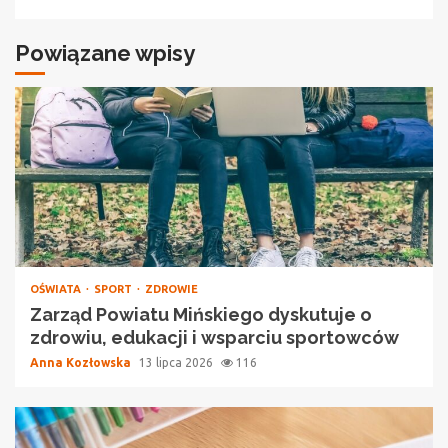
Powiązane wpisy
OŚWIATA
SPORT
ZDROWIE
Zarząd Powiatu Mińskiego dyskutuje o
zdrowiu, edukacji i wsparciu sportowców
Anna Kozłowska
13 lipca 2026
116