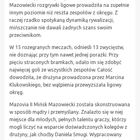
Mazowiecki rozgrywki ligowe prowadziła na zupełnie
innym poziomie niż reszta zespołów z okręgu. Z
raczej rzadko spotykaną dynamiką rywalizacji,
mińszczanie nie dawali żadnych szans swoim
przeciwnikom.
W 15 rozegranych meczach, odnieśli 13 zwycięstw,
nie doznając przy tym nawet jednej porażki. Przy
pięciu straconych bramkach, udało im się zdobyć
najwięcej goli ze wszystkich zespołów. Całość
dowodziła, że drużyna prowadzona przez Marcina
Klukowskiego, bez wątpienia przewyższała ligowy
okręg.
Mazovia II Mińsk Mazowiecki została skonstruowana
w sposób mądry i przemyślany. Znalazło się w niej
miejsce dla młodych, pełnych talentu graczy, którzy
mogli liczyć na wsparcie doświadczonych kolegów z
drużyny, jak choćby Daniela Smugi. Wypracowany