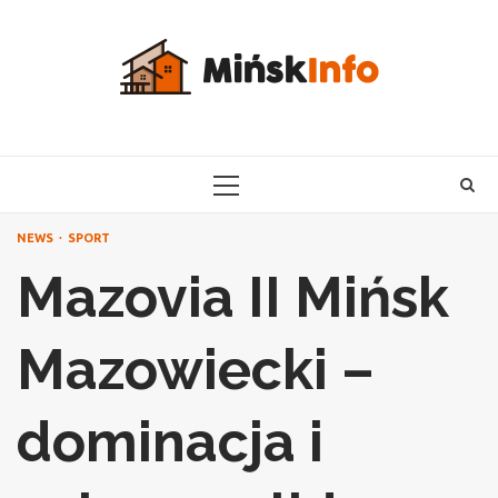
Skip
to
content
PRIMARY
MENU
NEWS
SPORT
Mazovia II Mińsk
Mazowiecki –
dominacja i