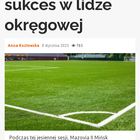
sukces w lidze
okręgowej
Anna Kozłowska
8 stycznia 2025
765
Podczas tej jesiennej sesji, Mazovia II Mińsk