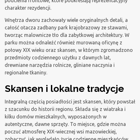
podcienia frontowe, które podkreślają reprezentacyjny
charakter rezydencji.
Wnętrza dworu zachowały wiele oryginalnych detali, a
całość otacza zadbany park krajobrazowy ze stawami,
tworząc malownicze tło dla zabytkowej architektury. W
parku można odnaleźć również murowaną oficynę z
połowy XIX wieku oraz skansen, w którym zgromadzono
przedmioty codziennego użytku z dawnych lat,
drewniane narzędzia rolnicze, gliniane naczynia i
regionalne tkaniny.
Skansen i lokalne tradycje
Integralną częścią posiadłości jest skansen, który powstał
z szacunku do historii regionu. Składa się z wiatraka i
kilku domów mieszkalnych, wyposażonych w
autentyczne, dawne sprzęty. To miejsce, gdzie można
poczuć atmosferę XIX-wiecznej wsi mazowieckiej,
zobaczyć, jak wyglądało życie codzienne mieszkańców