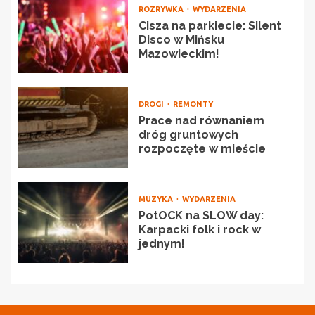
ROZRYWKA
WYDARZENIA
Cisza na parkiecie: Silent
Disco w Mińsku
Mazowieckim!
DROGI
REMONTY
Prace nad równaniem
dróg gruntowych
rozpoczęte w mieście
MUZYKA
WYDARZENIA
PotOCK na SLOW day:
Karpacki folk i rock w
jednym!