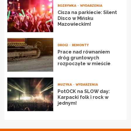
ROZRYWKA
WYDARZENIA
Cisza na parkiecie: Silent
Disco w Mińsku
Mazowieckim!
DROGI
REMONTY
Prace nad równaniem
dróg gruntowych
rozpoczęte w mieście
MUZYKA
WYDARZENIA
PotOCK na SLOW day:
Karpacki folk i rock w
jednym!