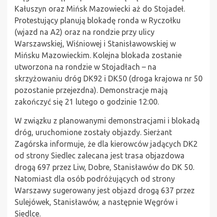
Kałuszyn oraz Mińsk Mazowiecki aż do Stojadeł.
Protestujący planują blokadę ronda w Ryczołku
(wjazd na A2) oraz na rondzie przy ulicy
Warszawskiej, Wiśniowej i Stanisławowskiej w
Mińsku Mazowieckim. Kolejna blokada zostanie
utworzona na rondzie w Stojadłach – na
skrzyżowaniu dróg DK92 i DK50 (droga krajowa nr 50
pozostanie przejezdna). Demonstracje mają
zakończyć się 21 lutego o godzinie 12:00.
W związku z planowanymi demonstracjami i blokadą
dróg, uruchomione zostały objazdy. Sierżant
Zagórska informuje, że dla kierowców jadących DK2
od strony Siedlec zalecana jest trasa objazdowa
drogą 697 przez Liw, Dobre, Stanisławów do DK 50.
Natomiast dla osób podróżujących od strony
Warszawy sugerowany jest objazd drogą 637 przez
Sulejówek, Stanisławów, a następnie Węgrów i
Siedlce.