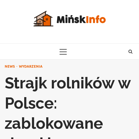
Skip
to
content
PRIMARY
MENU
NEWS
WYDARZENIA
Strajk rolników w
Polsce:
zablokowane