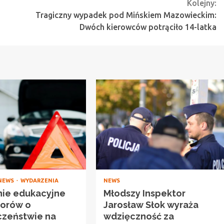
Kolejny:
Tragiczny wypadek pod Mińskiem Mazowieckim:
Dwóch kierowców potrąciło 14-latka
NEWS
WYDARZENIA
NEWS
nie edukacyjne
Młodszy Inspektor
iorów o
Jarosław Słok wyraża
czeństwie na
wdzięczność za