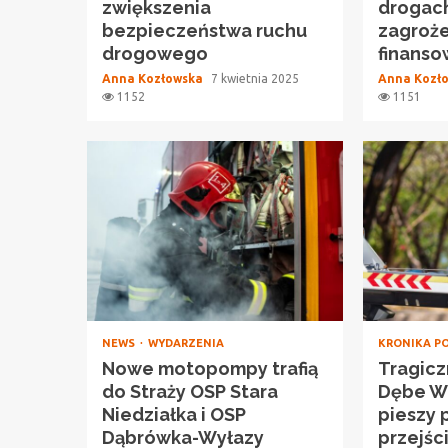
zwiększenia
drogach,
bezpieczeństwa ruchu
zagroż
drogowego
finans
Anna Kozłowska
7 kwietnia 2025
Anna Kozł
1152
1151
NEWS
WYDARZENIA
KRONIKA P
Nowe motopompy trafią
Tragicz
do Straży OSP Stara
Dębe Wi
Niedziałka i OSP
pieszy 
Dąbrówka-Wyłazy
przejśc