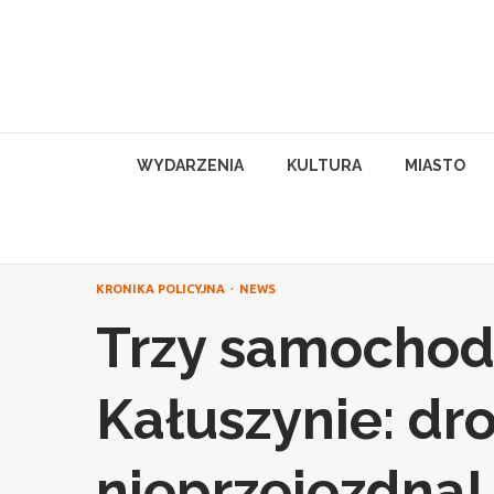
Skip
to
content
WYDARZENIA
KULTURA
MIASTO
KRONIKA POLICYJNA
NEWS
Trzy samochody
Kałuszynie: dr
nieprzejezdna!