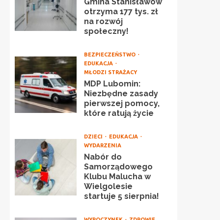
Gmina Stanisławów
otrzyma 177 tys. zł
na rozwój
społeczny!
BEZPIECZEŃSTWO
EDUKACJA
MŁODZI STRAŻACY
MDP Lubomin:
Niezbędne zasady
pierwszej pomocy,
które ratują życie
DZIECI
EDUKACJA
WYDARZENIA
Nabór do
Samorządowego
Klubu Malucha w
Wielgolesie
startuje 5 sierpnia!
WYPOCZYNEK
ZDROWIE