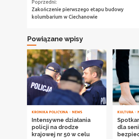
Continue
Poprzedni:
Zakończenie pierwszego etapu budowy
Reading
kolumbarium w Ciechanowie
Powiązane wpisy
KRONIKA POLICYJNA
NEWS
KULTURA
Intensywne działania
Spotka
policji na drodze
dla sen
krajowej nr 50 w celu
bezpie