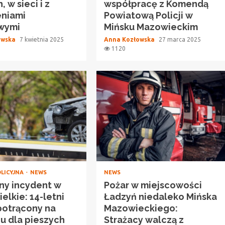
 w sieci i z
współpracę z Komendą
eniami
Powiatową Policji w
owymi
Mińsku Mazowieckim
owska
7 kwietnia 2025
Anna Kozłowska
27 marca 2025
1120
OLICYJNA
NEWS
NEWS
ny incydent w
Pożar w miejscowości
elkie: 14-letni
Ładzyń niedaleko Mińska
potrącony na
Mazowieckiego:
iu dla pieszych
Strażacy walczą z