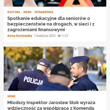
KULTURA
NEWS
WYDARZENIA
Spotkanie edukacyjne dla seniorów o
bezpieczeństwie na drogach, w sieci i z
zagrożeniami finansowymi
Anna Kozłowska
7 kwietnia 2025
1157
NEWS
Młodszy Inspektor Jarosław Słok wyraża
wdzięczność za współpracę z Komendą