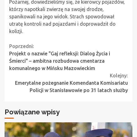
Pożarnej, dowiedzieliśmy się, że kierowcy pojazdów,
którzy napotkali zwierzę na swojej drodze,
spanikowali na jego widok. Strach spowodował
utratę kontroli nad pojazdami i doprowadził do
kolizji.
Continue
Poprzedni:
Projekt o nazwie "Gaj refleksji: Dialog Życia i
Reading
Śmierci" – ambitna rozbudowa cmentarza
komunalnego w Mińsku Mazowieckim
Kolejny:
Emerytalne pożegnanie Komendanta Komisariatu
Policji w Stanisławowie po 31 latach służby
Powiązane wpisy