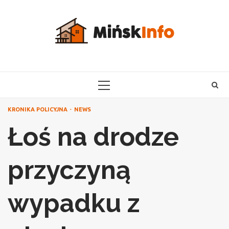
Skip
to
content
PRIMARY
MENU
KRONIKA POLICYJNA
NEWS
Łoś na drodze
przyczyną
wypadku z