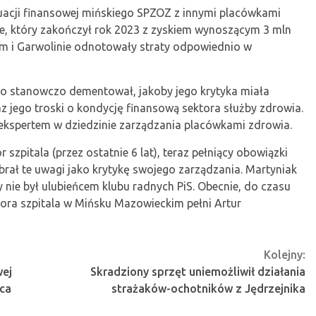
uacji finansowej mińskiego SPZOZ z innymi placówkami
e, który zakończył rok 2023 z zyskiem wynoszącym 3 mln
im i Garwolinie odnotowały straty odpowiednio w
dno stanowczo dementował, jakoby jego krytyka miała
az jego troski o kondycję finansową sektora służby zdrowia.
st ekspertem w dziedzinie zarządzania placówkami zdrowia.
 szpitala (przez ostatnie 6 lat), teraz pełniący obowiązki
rał te uwagi jako krytykę swojego zarządzania. Martyniak
y nie był ulubieńcem klubu radnych PiS. Obecnie, do czasu
ora szpitala w Mińsku Mazowieckim pełni Artur
Kolejny:
wej
Skradziony sprzęt uniemożliwił działania
ca
strażaków-ochotników z Jędrzejnika