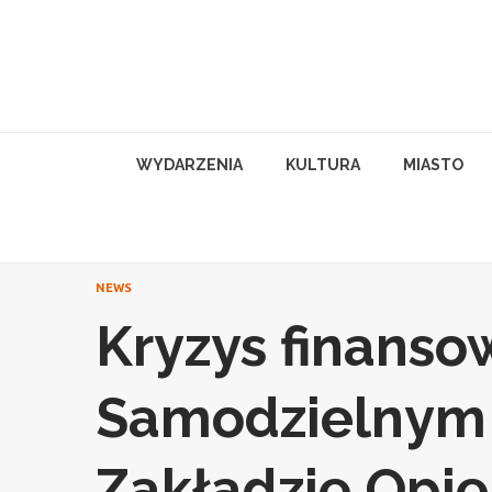
Skip
to
content
WYDARZENIA
KULTURA
MIASTO
NEWS
Kryzys finanso
Samodzielnym
Zakładzie Opie