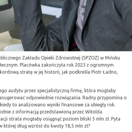
blicznego Zakładu Opieki Zdrowotnej (SPZOZ) w Mińsku
łecznym. Placówka zakończyła rok 2023 z ogromnym
rdową stratę w jej historii, jak podkreśla Piotr Ładno,
o audytu przez specjalistyczną firmę, która mogłaby
i zasugerować odpowiednie rozwiązania. Radny przypomina o
 kiedy to analizowano wyniki finansowe za ubiegły rok.
odnie z informacją przedstawioną przez Witolda
cji strata mogłaby osiągnąć poziom bliski 5 mln zł. Pyta
w której dług wzrósł do kwoty 18,5 mln zł?