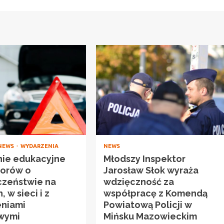
NEWS
WYDARZENIA
NEWS
nie edukacyjne
Młodszy Inspektor
iorów o
Jarosław Słok wyraża
czeństwie na
wdzięczność za
 w sieci i z
współpracę z Komendą
eniami
Powiatową Policji w
owymi
Mińsku Mazowieckim