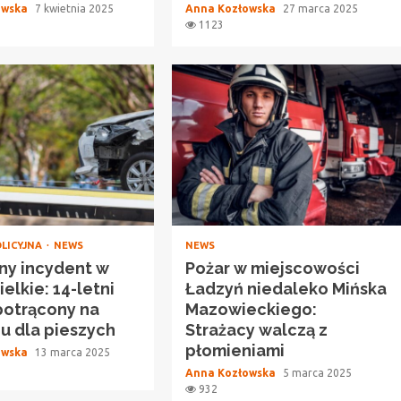
owska
7 kwietnia 2025
Anna Kozłowska
27 marca 2025
1123
OLICYJNA
NEWS
NEWS
ny incydent w
Pożar w miejscowości
elkie: 14-letni
Ładzyń niedaleko Mińska
potrącony na
Mazowieckiego:
iu dla pieszych
Strażacy walczą z
płomieniami
owska
13 marca 2025
Anna Kozłowska
5 marca 2025
932