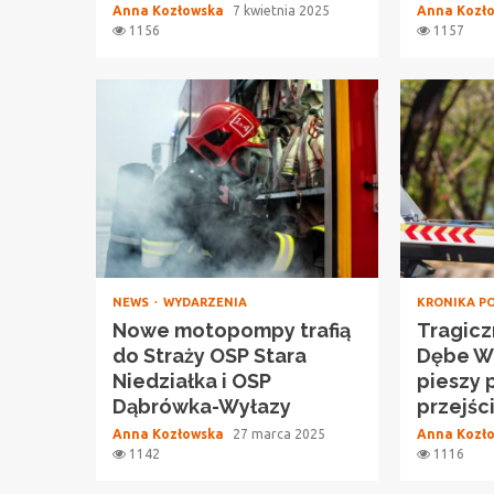
Anna Kozłowska
7 kwietnia 2025
Anna Kozł
1156
1157
NEWS
WYDARZENIA
KRONIKA P
Nowe motopompy trafią
Tragicz
do Straży OSP Stara
Dębe Wi
Niedziałka i OSP
pieszy 
Dąbrówka-Wyłazy
przejśc
Anna Kozłowska
27 marca 2025
Anna Kozł
1142
1116