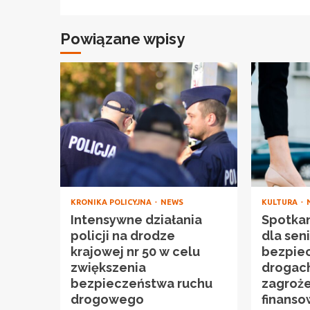
Powiązane wpisy
KRONIKA POLICYJNA
NEWS
KULTURA
Intensywne działania
Spotka
policji na drodze
dla sen
krajowej nr 50 w celu
bezpie
zwiększenia
drogach,
bezpieczeństwa ruchu
zagroż
drogowego
finans