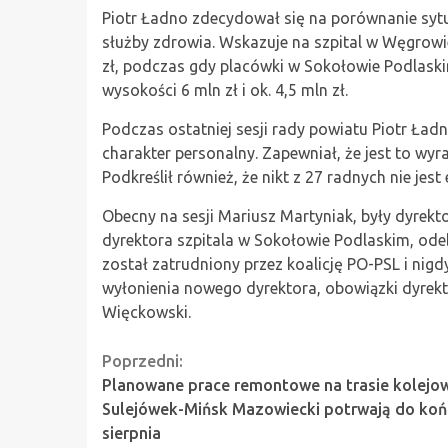
Piotr Ładno zdecydował się na porównanie syt
służby zdrowia. Wskazuje na szpital w Węgrowi
zł, podczas gdy placówki w Sokołowie Podlask
wysokości 6 mln zł i ok. 4,5 mln zł.
Podczas ostatniej sesji rady powiatu Piotr Ła
charakter personalny. Zapewniał, że jest to wyr
Podkreślił również, że nikt z 27 radnych nie je
Obecny na sesji Mariusz Martyniak, były dyrektor
dyrektora szpitala w Sokołowie Podlaskim, odeb
został zatrudniony przez koalicję PO-PSL i nigd
wyłonienia nowego dyrektora, obowiązki dyrekt
Więckowski.
Continue
Poprzedni:
Planowane prace remontowe na trasie kolejo
Reading
Sulejówek-Mińsk Mazowiecki potrwają do koń
sierpnia