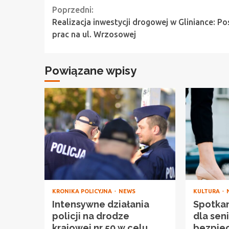
Continue
Poprzedni:
Realizacja inwestycji drogowej w Gliniance: P
Reading
prac na ul. Wrzosowej
Powiązane wpisy
KRONIKA POLICYJNA
NEWS
KULTURA
Intensywne działania
Spotka
policji na drodze
dla sen
krajowej nr 50 w celu
bezpie