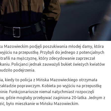
sku Mazowieckim podjęli poszukiwania młodej damy, która
jściu na przepustkę. Przybyli do jednego z potencjalnych
trafili na mężczyznę, który zdecydowanie zaprzeczał
aniu. Policjanci jednak zauważyli bukiet świeżych kwiatów
budziło podejrzenia.
ia, kiedy to policja z Mińska Mazowieckiego otrzymała
 zakładzie poprawczym. Kobieta po wyjściu na przepustkę
nie. Funkcjonariusze niemal natychmiast rozpoczęli
sów, gdzie mogłaby przebywać zaginiona 20-latka. Jednym z
dzić, było mieszkanie w Mińsku Mazowieckim.