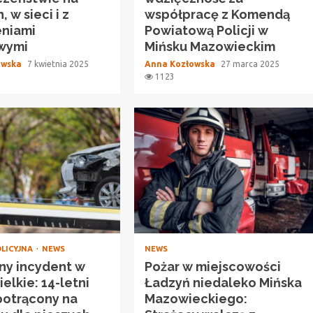
 w sieci i z
współpracę z Komendą
eniami
Powiatową Policji w
owymi
Mińsku Mazowieckim
owska
7 kwietnia 2025
Anna Kozłowska
27 marca 2025
1123
OLICYJNA
NEWS
NEWS
ny incydent w
Pożar w miejscowości
elkie: 14-letni
Ładzyń niedaleko Mińska
potrącony na
Mazowieckiego: