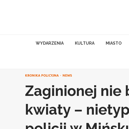
Skip
to
content
WYDARZENIA
KULTURA
MIASTO
KRONIKA POLICYJNA
NEWS
Zaginionej nie 
kwiaty – niety
policji w Mińs