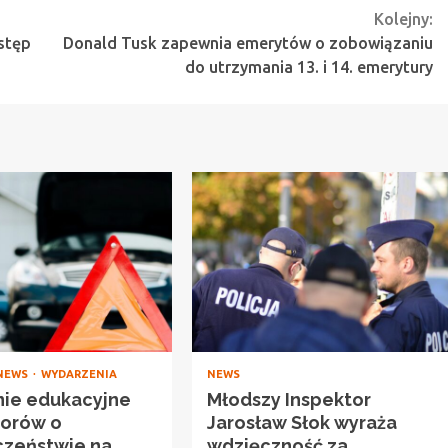
Kolejny:
ostęp
Donald Tusk zapewnia emerytów o zobowiązaniu
do utrzymania 13. i 14. emerytury
NEWS
WYDARZENIA
NEWS
nie edukacyjne
Młodszy Inspektor
iorów o
Jarosław Słok wyraża
czeństwie na
wdzięczność za