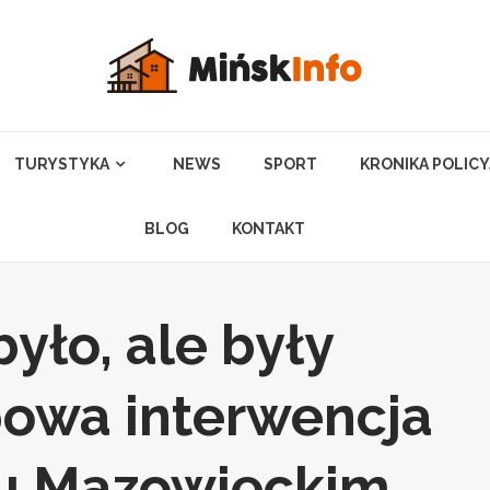
TURYSTYKA
NEWS
SPORT
KRONIKA POLIC
BLOG
KONTAKT
było, ale były
powa interwencja
ku Mazowieckim