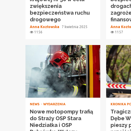
zwiększenia
drogach,
bezpieczeństwa ruchu
zagroż
drogowego
finans
Anna Kozłowska
7 kwietnia 2025
Anna Kozł
1156
1157
NEWS
WYDARZENIA
KRONIKA P
Nowe motopompy trafią
Tragicz
do Straży OSP Stara
Dębe Wi
Niedziałka i OSP
pieszy 