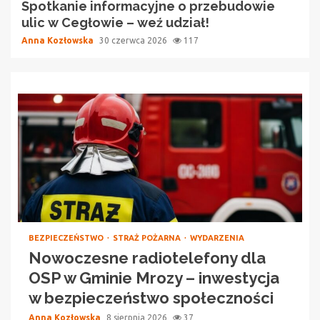
Spotkanie informacyjne o przebudowie
ulic w Cegłowie – weź udział!
Anna Kozłowska
30 czerwca 2026
117
BEZPIECZEŃSTWO
STRAŻ POŻARNA
WYDARZENIA
Nowoczesne radiotelefony dla
OSP w Gminie Mrozy – inwestycja
w bezpieczeństwo społeczności
Anna Kozłowska
8 sierpnia 2026
37