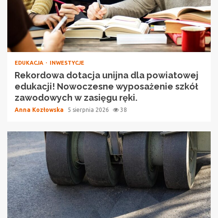
EDUKACJA
INWESTYCJE
Rekordowa dotacja unijna dla powiatowej
edukacji! Nowoczesne wyposażenie szkół
zawodowych w zasięgu ręki.
Anna Kozłowska
5 sierpnia 2026
38