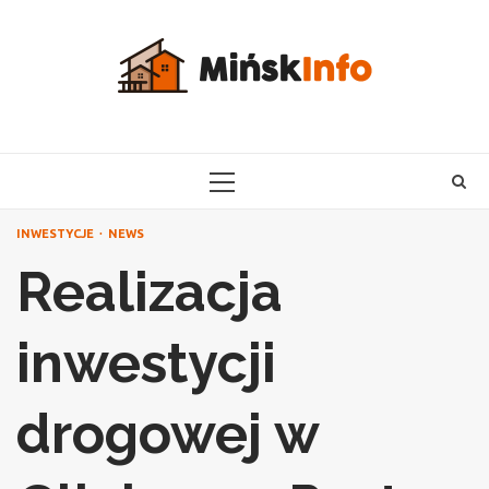
Skip
to
content
PRIMARY
MENU
INWESTYCJE
NEWS
Realizacja
inwestycji
drogowej w