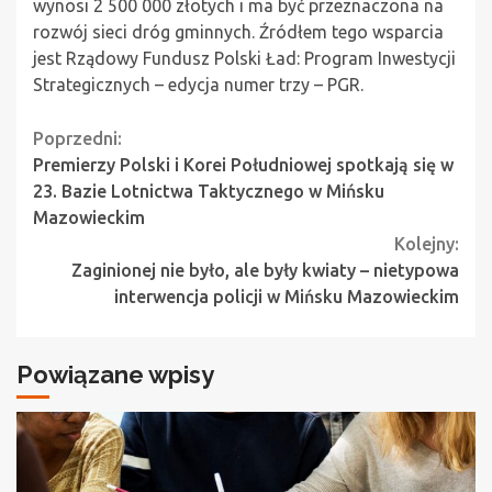
wynosi 2 500 000 złotych i ma być przeznaczona na
rozwój sieci dróg gminnych. Źródłem tego wsparcia
jest Rządowy Fundusz Polski Ład: Program Inwestycji
Strategicznych – edycja numer trzy – PGR.
Continue
Poprzedni:
Premierzy Polski i Korei Południowej spotkają się w
Reading
23. Bazie Lotnictwa Taktycznego w Mińsku
Mazowieckim
Kolejny:
Zaginionej nie było, ale były kwiaty – nietypowa
interwencja policji w Mińsku Mazowieckim
Powiązane wpisy