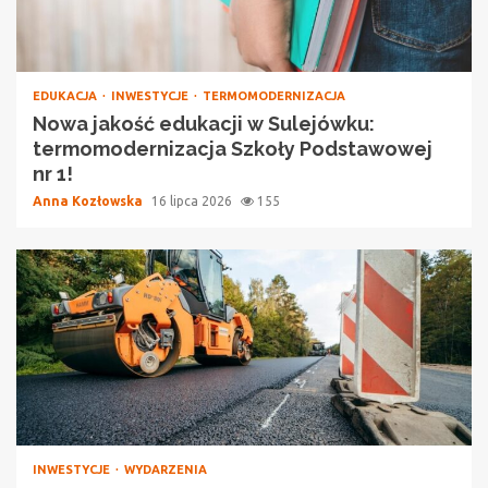
EDUKACJA
INWESTYCJE
TERMOMODERNIZACJA
Nowa jakość edukacji w Sulejówku:
termomodernizacja Szkoły Podstawowej
nr 1!
Anna Kozłowska
16 lipca 2026
155
INWESTYCJE
WYDARZENIA