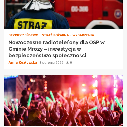
BEZPIECZEŃSTWO
STRAŻ POŻARNA
WYDARZENIA
Nowoczesne radiotelefony dla OSP w
Gminie Mrozy – inwestycja w
bezpieczeństwo społeczności
Anna Kozłowska
8 sierpnia 2026
0