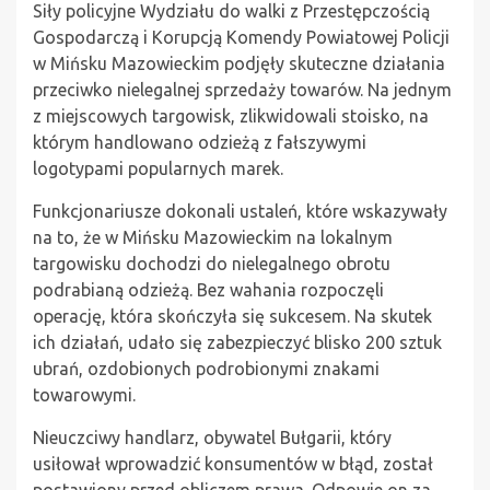
Siły policyjne Wydziału do walki z Przestępczością
Gospodarczą i Korupcją Komendy Powiatowej Policji
w Mińsku Mazowieckim podjęły skuteczne działania
przeciwko nielegalnej sprzedaży towarów. Na jednym
z miejscowych targowisk, zlikwidowali stoisko, na
którym handlowano odzieżą z fałszywymi
logotypami popularnych marek.
Funkcjonariusze dokonali ustaleń, które wskazywały
na to, że w Mińsku Mazowieckim na lokalnym
targowisku dochodzi do nielegalnego obrotu
podrabianą odzieżą. Bez wahania rozpoczęli
operację, która skończyła się sukcesem. Na skutek
ich działań, udało się zabezpieczyć blisko 200 sztuk
ubrań, ozdobionych podrobionymi znakami
towarowymi.
Nieuczciwy handlarz, obywatel Bułgarii, który
usiłował wprowadzić konsumentów w błąd, został
postawiony przed obliczem prawa. Odpowie on za