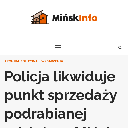
Skip
to
content
PRIMARY
MENU
KRONIKA POLICYJNA
WYDARZENIA
Policja likwiduje
punkt sprzedaży
podrabianej