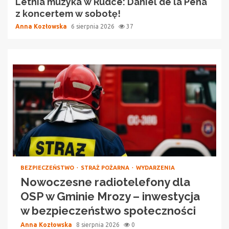
Letnia muzyka w Rudce: Daniel de la Pena
z koncertem w sobotę!
Anna Kozłowska
6 sierpnia 2026
37
BEZPIECZEŃSTWO
STRAŻ POŻARNA
WYDARZENIA
Nowoczesne radiotelefony dla
OSP w Gminie Mrozy – inwestycja
w bezpieczeństwo społeczności
Anna Kozłowska
8 sierpnia 2026
0