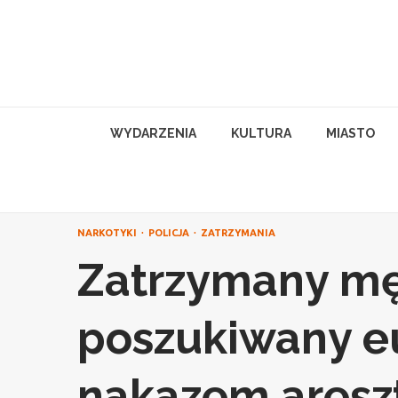
Skip
to
content
WYDARZENIA
KULTURA
MIASTO
NARKOTYKI
POLICJA
ZATRZYMANIA
Zatrzymany m
poszukiwany e
nakazem aresz