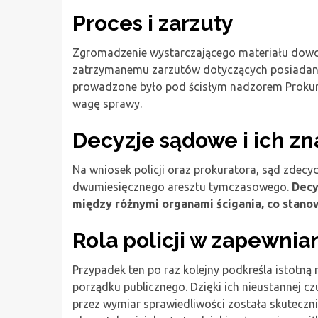
Proces i zarzuty
Zgromadzenie wystarczającego materiału dowo
zatrzymanemu zarzutów dotyczących posiadania
prowadzone było pod ścisłym nadzorem Prokur
wagę sprawy.
Decyzje sądowe i ich z
Na wniosek policji oraz prokuratora, sąd zde
dwumiesięcznego aresztu tymczasowego.
Decy
między różnymi organami ścigania, co stano
Rola policji w zapewni
Przypadek ten po raz kolejny podkreśla istotną r
porządku publicznego. Dzięki ich nieustannej c
przez wymiar sprawiedliwości została skuteczni