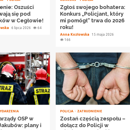
enie: Oszuści
Zgłoś swojego bohatera:
ają się pod
Konkurs „Policjant, który
ików w Cegłowie!
mi pomógł” trwa do 2026
roku!
owska
6 lipca 2026
64
Anna Kozłowska
15 maja 2026
166
YDARZENIA
POLICJA
ZATRUDNIENIE
arządy OSP w
Zostań częścią zespołu –
Jakubów: plany i
dołącz do Policji w