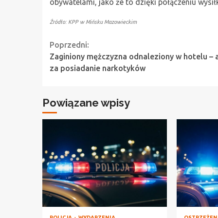
obywatelami, jako że to dzięki połączeniu wysi
Źródło: KPP w Mińsku Mazowieckim
Continue
Poprzedni:
Zaginiony mężczyzna odnaleziony w hotelu – 
Reading
za posiadanie narkotyków
Powiązane wpisy
POLICJA
WYDARZENIA
OSTRZEŻEN