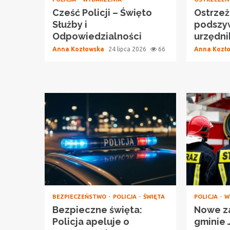
Cześć Policji – Święto
Ostrzeż
Służby i
podszyw
Odpowiedzialności
urzędn
Anna Kozłowska
24 lipca 2026
66
Anna Kozł
BEZPIECZEŃSTWO
POLICJA
ŚWIĘTA
POLICJA
W
Bezpieczne święta:
Nowe z
Policja apeluje o
gminie 