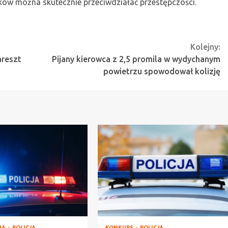
łków można skutecznie przeciwdziałać przestępczości.
Kolejny:
areszt
Pijany kierowca z 2,5 promila w wydychanym
powietrzu spowodował kolizję
IA
POLICJA
KONKURS
POLICJA