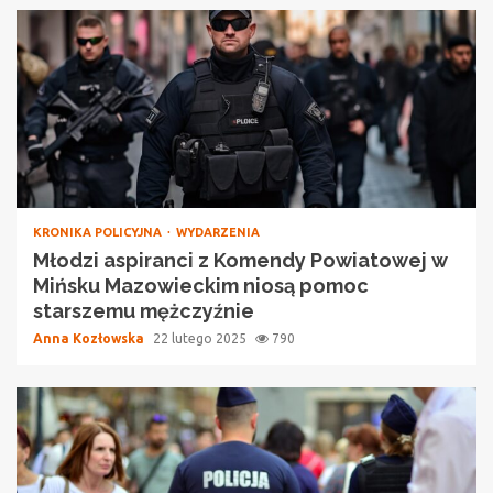
KRONIKA POLICYJNA
WYDARZENIA
Młodzi aspiranci z Komendy Powiatowej w
Mińsku Mazowieckim niosą pomoc
starszemu mężczyźnie
Anna Kozłowska
22 lutego 2025
790