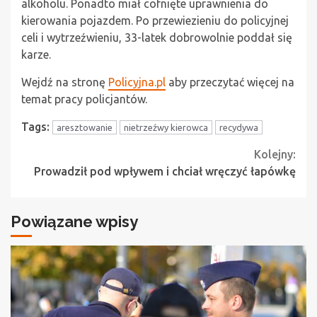
alkoholu. Ponadto miał cofnięte uprawnienia do
kierowania pojazdem. Po przewiezieniu do policyjnej
celi i wytrzeźwieniu, 33-latek dobrowolnie poddał się
karze.
Wejdź na stronę
Policyjna.pl
aby przeczytać więcej na
temat pracy policjantów.
Tags:
aresztowanie
nietrzeźwy kierowca
recydywa
Continue
Kolejny:
Prowadził pod wpływem i chciał wręczyć łapówkę
Reading
Powiązane wpisy