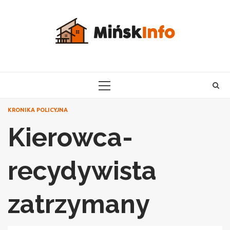
Skip
to
content
PRIMARY
MENU
KRONIKA POLICYJNA
Kierowca-
recydywista
zatrzymany