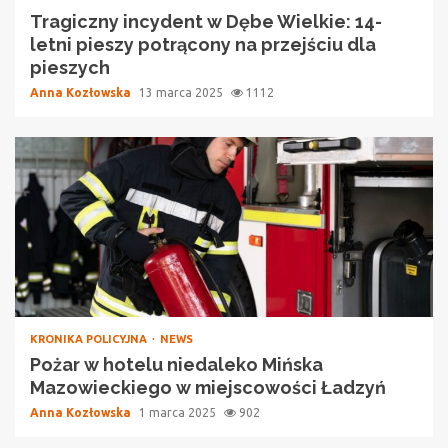
Tragiczny incydent w Dębe Wielkie: 14-
letni pieszy potrącony na przejściu dla
pieszych
Anna Kozłowska
13 marca 2025
1112
KRONIKA POLICYJNA
NEWS
Pożar w hotelu niedaleko Mińska
Mazowieckiego w miejscowości Ładzyń
Anna Kozłowska
1 marca 2025
902