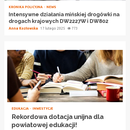
KRONIKA POLICYJNA
NEWS
Intensywne działania mińskiej drogówki na
drogach krajowych DW2227W i DW802
Anna Kozłowska
17 lutego 2025
773
EDUKACJA
INWESTYCJE
Rekordowa dotacja unijna dla
powiatowej edukacji!