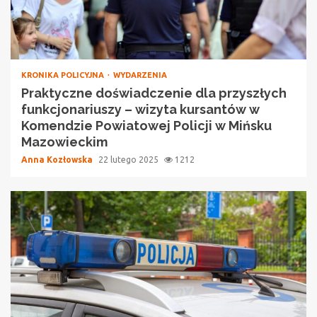
KRONIKA POLICYJNA
WYDARZENIA
Praktyczne doświadczenie dla przyszłych
funkcjonariuszy – wizyta kursantów w
Komendzie Powiatowej Policji w Mińsku
Mazowieckim
Anna Kozłowska
22 lutego 2025
1212