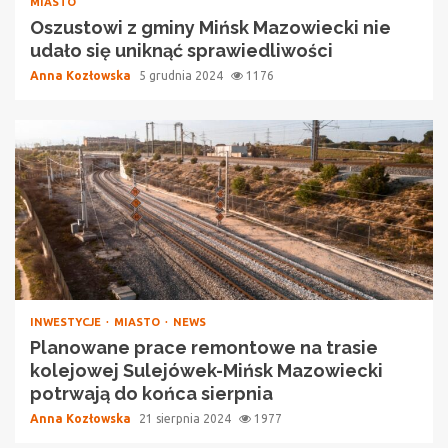
MIASTO
Oszustowi z gminy Mińsk Mazowiecki nie
udało się uniknąć sprawiedliwości
Anna Kozłowska
5 grudnia 2024
1176
INWESTYCJE
MIASTO
NEWS
Planowane prace remontowe na trasie
kolejowej Sulejówek-Mińsk Mazowiecki
potrwają do końca sierpnia
Anna Kozłowska
21 sierpnia 2024
1977