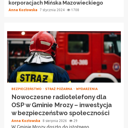
korporacjach Mińska Mazowieckiego
Anna Kozłowska
7 stycznia 2024
1708
BEZPIECZEŃSTWO
STRAŻ POŻARNA
WYDARZENIA
Nowoczesne radiotelefony dla
OSP w Gminie Mrozy – inwestycja
w bezpieczeństwo społeczności
Anna Kozłowska
8 sierpnia 2026
29
W Gminie Mrozy doszło do istotnego