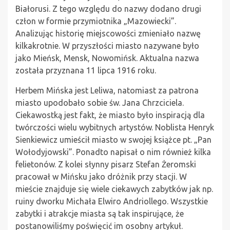
Białorusi. Z tego względu do nazwy dodano drugi
człon w formie przymiotnika „Mazowiecki”.
Analizując historię miejscowości zmieniało nazwę
kilkakrotnie. W przyszłości miasto nazywane było
jako Mieńsk, Mensk, Nowomińsk. Aktualna nazwa
została przyznana 11 lipca 1916 roku.
Herbem Mińska jest Leliwa, natomiast za patrona
miasto upodobało sobie św. Jana Chrzciciela.
Ciekawostką jest fakt, że miasto było inspiracją dla
twórczości wielu wybitnych artystów. Noblista Henryk
Sienkiewicz umieścił miasto w swojej książce pt. „Pan
Wołodyjowski”. Ponadto napisał o nim również kilka
felietonów. Z kolei słynny pisarz Stefan Żeromski
pracował w Mińsku jako dróżnik przy stacji. W
mieście znajduje się wiele ciekawych zabytków jak np.
ruiny dworku Michała Elwiro Andriollego. Wszystkie
zabytki i atrakcje miasta są tak inspirujące, że
postanowiliśmy poświęcić im osobny artykuł.