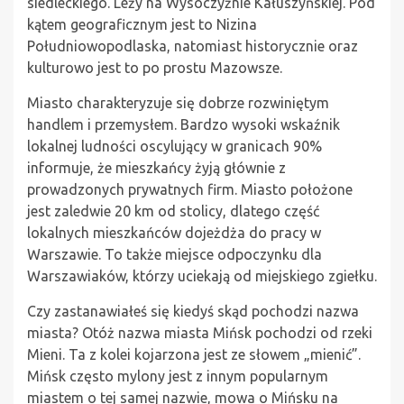
siedleckiego. Leży na Wysoczyźnie Kałuszyńskiej. Pod
kątem geograficznym jest to Nizina
Południowopodlaska, natomiast historycznie oraz
kulturowo jest to po prostu Mazowsze.
Miasto charakteryzuje się dobrze rozwiniętym
handlem i przemysłem. Bardzo wysoki wskaźnik
lokalnej ludności oscylujący w granicach 90%
informuje, że mieszkańcy żyją głównie z
prowadzonych prywatnych firm. Miasto położone
jest zaledwie 20 km od stolicy, dlatego część
lokalnych mieszkańców dojeżdża do pracy w
Warszawie. To także miejsce odpoczynku dla
Warszawiaków, którzy uciekają od miejskiego zgiełku.
Czy zastanawiałeś się kiedyś skąd pochodzi nazwa
miasta? Otóż nazwa miasta Mińsk pochodzi od rzeki
Mieni. Ta z kolei kojarzona jest ze słowem „mienić”.
Mińsk często mylony jest z innym popularnym
miastem o tej samej nazwie, mowa o Mińsku na