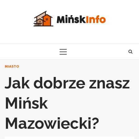
Skip
to
content
PRIMARY
MENU
MIASTO
Jak dobrze znasz
Mińsk
Mazowiecki?