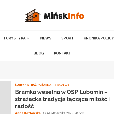
TURYSTYKA
NEWS
SPORT
KRONIKA POLIC
BLOG
KONTAKT
ŚLUBY
STRAŻ POŻARNA
TRADYCJE
Bramka weselna w OSP Lubomin –
strażacka tradycja łącząca miłość i
radość
Anna Kozłowska
17 października 2025
593