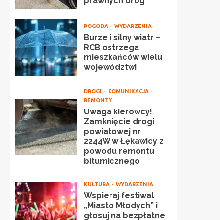
prawnych dróg
POGODA
WYDARZENIA
Burze i silny wiatr –
RCB ostrzega
mieszkańców wielu
województw!
DROGI
KOMUNIKACJA
REMONTY
Uwaga kierowcy!
Zamknięcie drogi
powiatowej nr
2244W w Łękawicy z
powodu remontu
bitumicznego
KULTURA
WYDARZENIA
Wspieraj festiwal
„Miasto Młodych” i
głosuj na bezpłatne