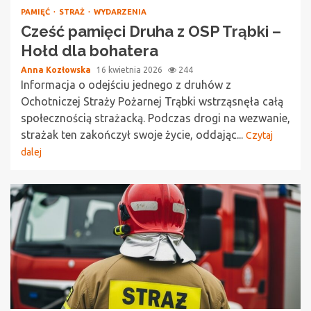
PAMIĘĆ
STRAŻ
WYDARZENIA
Cześć pamięci Druha z OSP Trąbki –
Hołd dla bohatera
Anna Kozłowska
16 kwietnia 2026
244
Informacja o odejściu jednego z druhów z
Ochotniczej Straży Pożarnej Trąbki wstrząsnęła całą
społecznością strażacką. Podczas drogi na wezwanie,
strażak ten zakończył swoje życie, oddając...
Czytaj
dalej