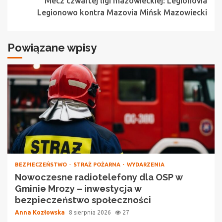
Mecz czwartej ligi mazowieckiej: Legionovia
Legionowo kontra Mazovia Mińsk Mazowiecki
Powiązane wpisy
BEZPIECZEŃSTWO
STRAŻ POŻARNA
WYDARZENIA
Nowoczesne radiotelefony dla OSP w
Gminie Mrozy – inwestycja w
bezpieczeństwo społeczności
Anna Kozłowska
8 sierpnia 2026
27