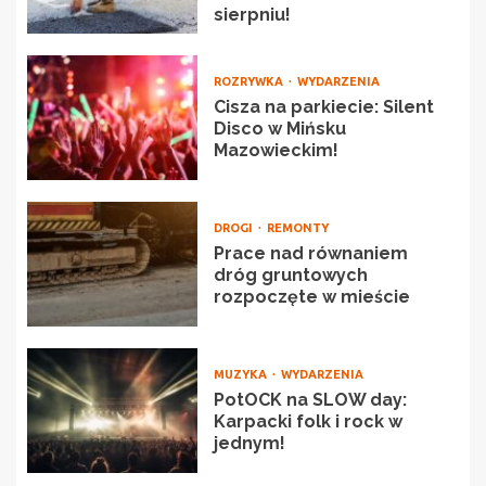
sierpniu!
ROZRYWKA
WYDARZENIA
Cisza na parkiecie: Silent
Disco w Mińsku
Mazowieckim!
DROGI
REMONTY
Prace nad równaniem
dróg gruntowych
rozpoczęte w mieście
MUZYKA
WYDARZENIA
PotOCK na SLOW day:
Karpacki folk i rock w
jednym!