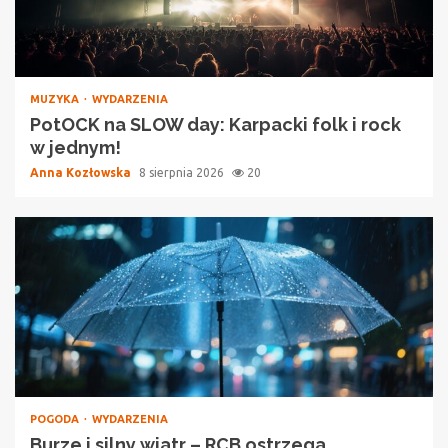
MUZYKA
WYDARZENIA
PotOCK na SLOW day: Karpacki folk i rock
w jednym!
Anna Kozłowska
8 sierpnia 2026
20
POGODA
WYDARZENIA
Burze i silny wiatr – RCB ostrzega