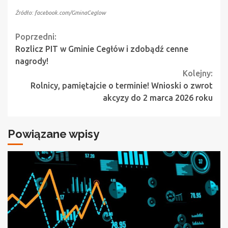
Źródło: facebook.com/GminaCeglow
Continue
Poprzedni:
Rozlicz PIT w Gminie Cegłów i zdobądź cenne
Reading
nagrody!
Kolejny:
Rolnicy, pamiętajcie o terminie! Wnioski o zwrot
akcyzy do 2 marca 2026 roku
Powiązane wpisy