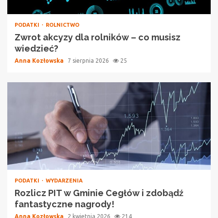
PODATKI
ROLNICTWO
Zwrot akcyzy dla rolników – co musisz
wiedzieć?
Anna Kozłowska
7 sierpnia 2026
25
PODATKI
WYDARZENIA
Rozlicz PIT w Gminie Cegłów i zdobądź
fantastyczne nagrody!
Anna Kozłowska
2 kwietnia 2026
214