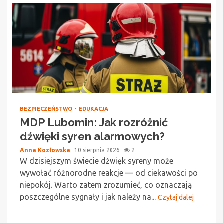
BEZPIECZEŃSTWO
EDUKACJA
MDP Lubomin: Jak rozróżnić
dźwięki syren alarmowych?
Anna Kozłowska
10 sierpnia 2026
2
W dzisiejszym świecie dźwięk syreny może
wywołać różnorodne reakcje — od ciekawości po
niepokój. Warto zatem zrozumieć, co oznaczają
poszczególne sygnały i jak należy na...
Czytaj dalej