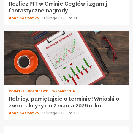
Rozlicz PIT w Gminie Cegłów i zgarnij
fantastyczne nagrody!
Anna Kozłowska
24 lutego 2026
319
PODATKI
ROLNICTWO
WYDARZENIA
Rolnicy, pamiętajcie o terminie! Wnioski o
zwrot akcyzy do 2 marca 2026 roku
Anna Kozłowska
23 lutego 2026
352