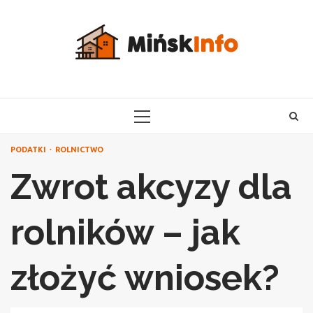
Skip
to
content
PRIMARY
MENU
PODATKI
ROLNICTWO
Zwrot akcyzy dla
rolników – jak
złożyć wniosek?