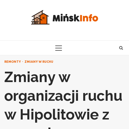
Skip
to
content
PRIMARY
MENU
REMONTY
ZMIANY W RUCHU
Zmiany w
organizacji ruchu
w Hipolitowie z