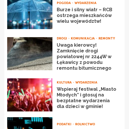
POGODA
WYDARZENIA
Burze i silny wiatr – RCB
ostrzega mieszkańców
wielu województw!
DROGI
KOMUNIKACJA
REMONTY
Uwaga kierowcy!
Zamknięcie drogi
powiatowej nr 2244W w
Łękawicy z powodu
remontu bitumicznego
KULTURA
WYDARZENIA
Wspieraj festiwal „Miasto
Młodych” i głosuj na
bezpłatne wydarzenia
dla dzieci w gminie!
PODATKI
ROLNICTWO