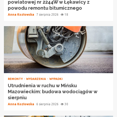
powiatowej nr 2244W w Łękawicy z
powodu remontu bitumicznego
Anna Kozłowska
7 sierpnia 2026
18
REMONTY
WYDARZENIA
WYPADKI
Utrudnienia w ruchu w Mińsku
Mazowieckim: budowa wodociągów w
sierpniu
Anna Kozłowska
6 sierpnia 2026
30