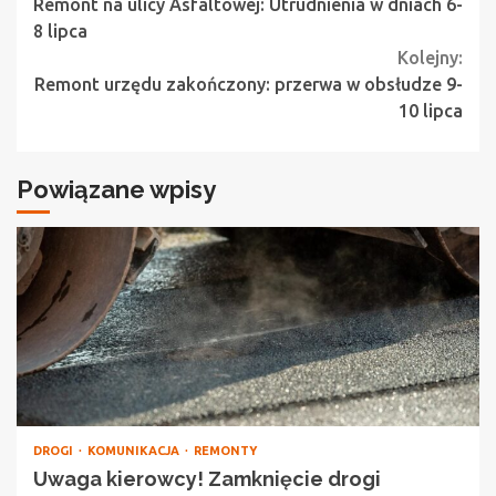
Remont na ulicy Asfaltowej: Utrudnienia w dniach 6-
Reading
8 lipca
Kolejny:
Remont urzędu zakończony: przerwa w obsłudze 9-
10 lipca
Powiązane wpisy
DROGI
KOMUNIKACJA
REMONTY
Uwaga kierowcy! Zamknięcie drogi