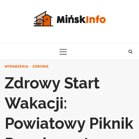
Skip
to
content
PRIMARY
MENU
WYDARZENIA
ZDROWIE
Zdrowy Start
Wakacji:
Powiatowy Piknik