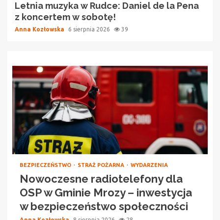
Letnia muzyka w Rudce: Daniel de la Pena
z koncertem w sobotę!
Anna Kozłowska
6 sierpnia 2026
39
BEZPIECZEŃSTWO
STRAŻ POŻARNA
WYDARZENIA
Nowoczesne radiotelefony dla
OSP w Gminie Mrozy – inwestycja
w bezpieczeństwo społeczności
Anna Kozłowska
8 sierpnia 2026
28