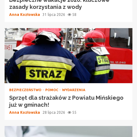
zasady korzystania z wody
Anna Kozłowska
31 lipca 2026
58
BEZPIECZEŃSTWO
POMOC
WYDARZENIA
Sprzęt dla strażaków z Powiatu Mińskiego
już w gminach!
Anna Kozłowska
28 lipca 2026
55