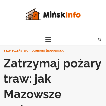
Skip
to
content
PRIMARY
MENU
BEZPIECZEŃSTWO
OCHRONA ŚRODOWISKA
Zatrzymaj pożary
traw: jak
Mazowsze