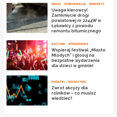
DROGI
KOMUNIKACJA
REMONTY
Uwaga kierowcy!
Zamknięcie drogi
powiatowej nr 2244W w
Łękawicy z powodu
remontu bitumicznego
KULTURA
WYDARZENIA
Wspieraj festiwal „Miasto
Młodych” i głosuj na
bezpłatne wydarzenia
dla dzieci w gminie!
PODATKI
ROLNICTWO
Zwrot akcyzy dla
rolników – co musisz
wiedzieć?