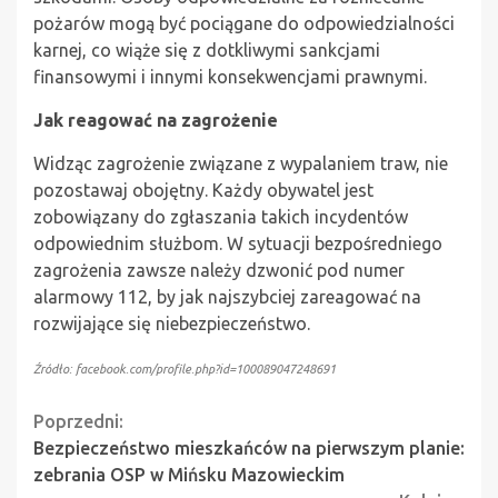
pożarów mogą być pociągane do odpowiedzialności
karnej, co wiąże się z dotkliwymi sankcjami
finansowymi i innymi konsekwencjami prawnymi.
Jak reagować na zagrożenie
Widząc zagrożenie związane z wypalaniem traw, nie
pozostawaj obojętny. Każdy obywatel jest
zobowiązany do zgłaszania takich incydentów
odpowiednim służbom. W sytuacji bezpośredniego
zagrożenia zawsze należy dzwonić pod numer
alarmowy 112, by jak najszybciej zareagować na
rozwijające się niebezpieczeństwo.
Źródło: facebook.com/profile.php?id=100089047248691
Continue
Poprzedni:
Bezpieczeństwo mieszkańców na pierwszym planie:
Reading
zebrania OSP w Mińsku Mazowieckim