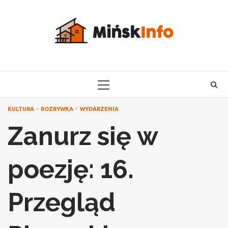
Skip
to
content
PRIMARY
MENU
KULTURA
ROZRYWKA
WYDARZENIA
Zanurz się w
poezję: 16.
Przegląd