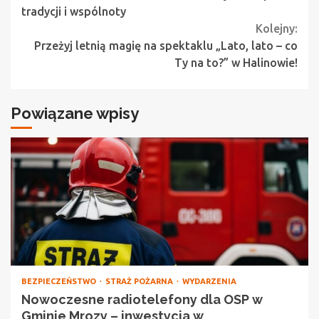
Reading
tradycji i wspólnoty
Kolejny:
Przeżyj letnią magię na spektaklu „Lato, lato – co
Ty na to?” w Halinowie!
Powiązane wpisy
BEZPIECZEŃSTWO
STRAŻ POŻARNA
WYDARZENIA
Nowoczesne radiotelefony dla OSP w
Gminie Mrozy – inwestycja w