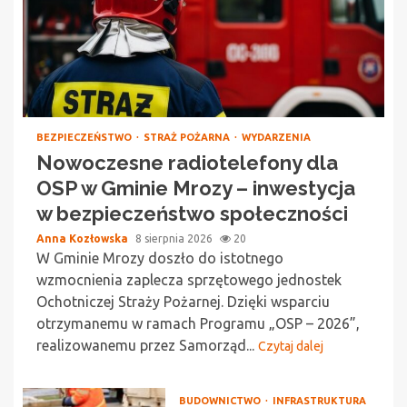
BEZPIECZEŃSTWO
STRAŻ POŻARNA
WYDARZENIA
Nowoczesne radiotelefony dla
OSP w Gminie Mrozy – inwestycja
w bezpieczeństwo społeczności
Anna Kozłowska
8 sierpnia 2026
20
W Gminie Mrozy doszło do istotnego
wzmocnienia zaplecza sprzętowego jednostek
Ochotniczej Straży Pożarnej. Dzięki wsparciu
otrzymanemu w ramach Programu „OSP – 2026”,
realizowanemu przez Samorząd...
Czytaj dalej
BUDOWNICTWO
INFRASTRUKTURA