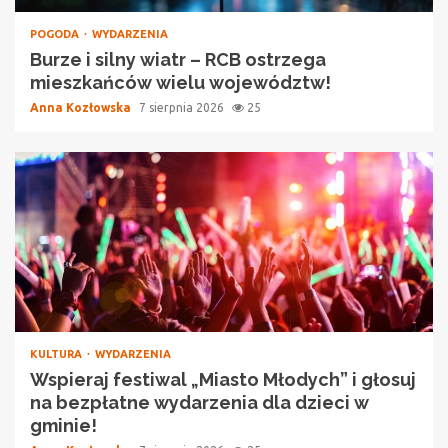
POGODA
WYDARZENIA
Burze i silny wiatr – RCB ostrzega
mieszkańców wielu województw!
Anna Kozłowska
7 sierpnia 2026
25
KULTURA
WYDARZENIA
Wspieraj festiwal „Miasto Młodych” i głosuj
na bezpłatne wydarzenia dla dzieci w
gminie!