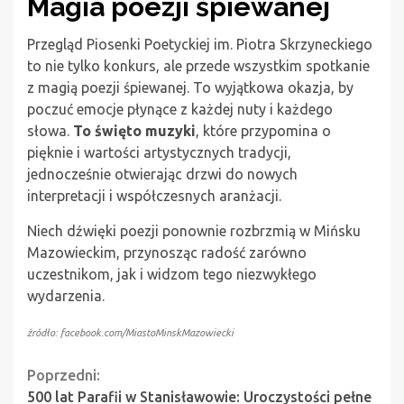
Magia poezji śpiewanej
Przegląd Piosenki Poetyckiej im. Piotra Skrzyneckiego
to nie tylko konkurs, ale przede wszystkim spotkanie
z magią poezji śpiewanej. To wyjątkowa okazja, by
poczuć emocje płynące z każdej nuty i każdego
słowa.
To święto muzyki
, które przypomina o
pięknie i wartości artystycznych tradycji,
jednocześnie otwierając drzwi do nowych
interpretacji i współczesnych aranżacji.
Niech dźwięki poezji ponownie rozbrzmią w Mińsku
Mazowieckim, przynosząc radość zarówno
uczestnikom, jak i widzom tego niezwykłego
wydarzenia.
źródło: facebook.com/MiastoMinskMazowiecki
Continue
Poprzedni:
500 lat Parafii w Stanisławowie: Uroczystości pełne