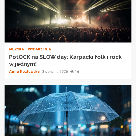
MUZYKA
WYDARZENIA
PotOCK na SLOW day: Karpacki folk i rock
w jednym!
Anna Kozłowska
8 sierpnia 2026
16