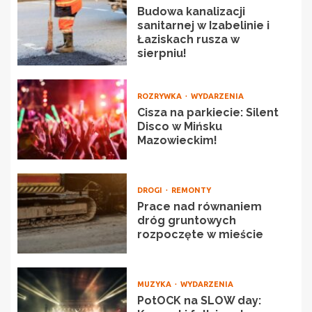
Budowa kanalizacji
sanitarnej w Izabelinie i
Łaziskach rusza w
sierpniu!
ROZRYWKA
WYDARZENIA
Cisza na parkiecie: Silent
Disco w Mińsku
Mazowieckim!
DROGI
REMONTY
Prace nad równaniem
dróg gruntowych
rozpoczęte w mieście
MUZYKA
WYDARZENIA
PotOCK na SLOW day: