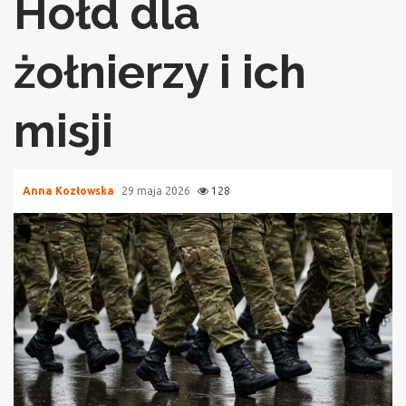
Hołd dla
żołnierzy i ich
misji
Anna Kozłowska
29 maja 2026
128