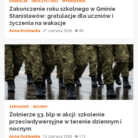
EDUKACJA
UROCZYSTOŚCI
WYDARZENIA
Zakończenie roku szkolnego w Gminie
Stanisławów: gratulacje dla uczniów i
życzenia na wakacje
Anna Kozłowska
27 czerwca 2026
88
SZKOLENIE
WOJSKO
Żołnierze 53. blp w akcji: szkolenie
przeciwdywersyjne w terenie dziennym i
nocnym
Anna Kozłowska
16 czerwca 2026
112