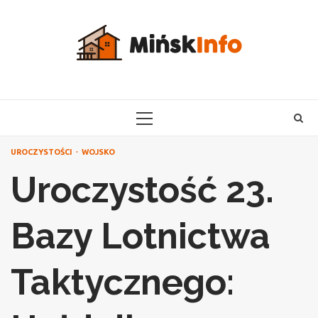
Skip
to
content
PRIMARY
MENU
UROCZYSTOŚCI
WOJSKO
Uroczystość 23.
Bazy Lotnictwa
Taktycznego: