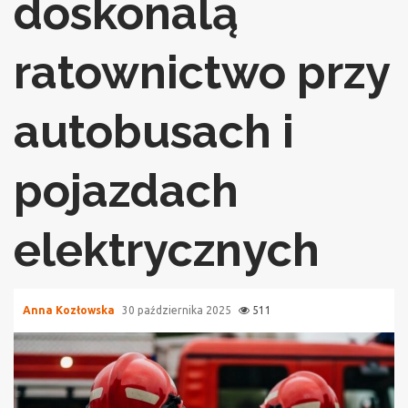
doskonalą
ratownictwo przy
autobusach i
pojazdach
elektrycznych
Anna Kozłowska
30 października 2025
511