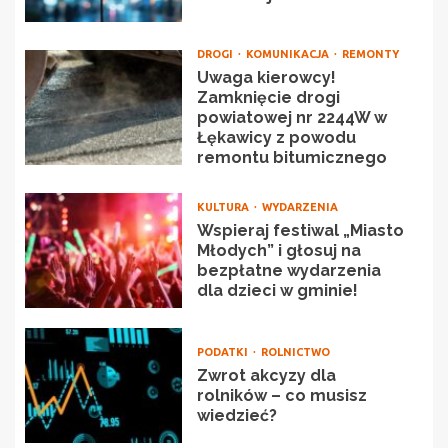
DROGI
KOMUNIKACJA
REMONTY
Uwaga kierowcy!
Zamknięcie drogi
powiatowej nr 2244W w
Łękawicy z powodu
remontu bitumicznego
KULTURA
WYDARZENIA
Wspieraj festiwal „Miasto
Młodych” i głosuj na
bezpłatne wydarzenia
dla dzieci w gminie!
PODATKI
ROLNICTWO
Zwrot akcyzy dla
rolników – co musisz
wiedzieć?