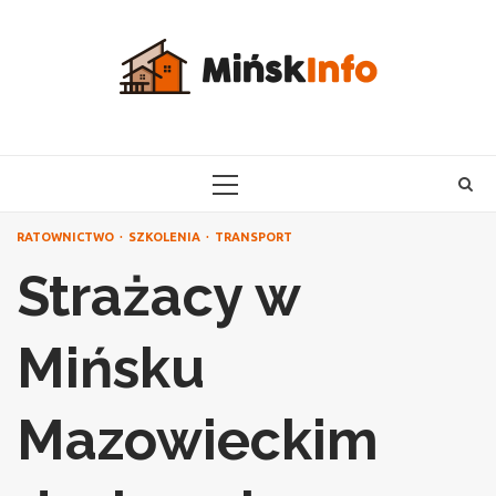
Skip
to
content
PRIMARY
MENU
RATOWNICTWO
SZKOLENIA
TRANSPORT
Strażacy w
Mińsku
Mazowieckim