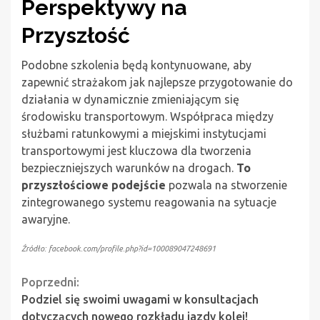
Perspektywy na
Przyszłość
Podobne szkolenia będą kontynuowane, aby
zapewnić strażakom jak najlepsze przygotowanie do
działania w dynamicznie zmieniającym się
środowisku transportowym. Współpraca między
służbami ratunkowymi a miejskimi instytucjami
transportowymi jest kluczowa dla tworzenia
bezpieczniejszych warunków na drogach.
To
przyszłościowe podejście
pozwala na stworzenie
zintegrowanego systemu reagowania na sytuacje
awaryjne.
Źródło: facebook.com/profile.php?id=100089047248691
Continue
Poprzedni:
Podziel się swoimi uwagami w konsultacjach
Reading
dotyczących nowego rozkładu jazdy kolei!