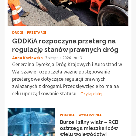
DROGI
PRZETARGI
GDDKiA rozpoczyna przetarg na
regulację stanów prawnych dróg
Anna Kozłowska
7 sierpnia 2026
13
Generalna Dyrekcja Dróg Krajowych i Autostrad w
Warszawie rozpoczęła ważne postępowanie
przetargowe dotyczące regulacji prawnych
związanych z drogami. Przedsięwzięcie to ma na
celu uporządkowanie statusu...
Czytaj dalej
POGODA
WYDARZENIA
Burze i silny wiatr – RCB
ostrzega mieszkańców
wielu województw!