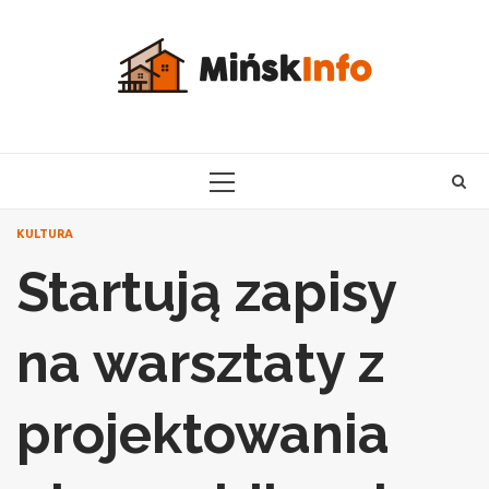
Skip
to
content
PRIMARY
MENU
KULTURA
Startują zapisy
na warsztaty z
projektowania