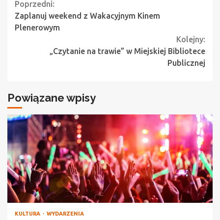
Continue
Poprzedni:
Zaplanuj weekend z Wakacyjnym Kinem
Reading
Plenerowym
Kolejny:
„Czytanie na trawie” w Miejskiej Bibliotece
Publicznej
Powiązane wpisy
KULTURA
WYDARZENIA