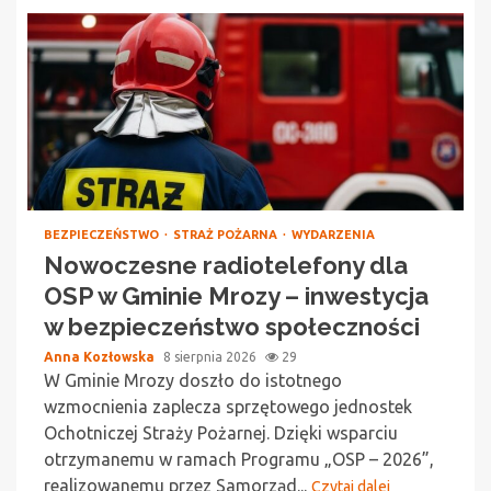
BEZPIECZEŃSTWO
STRAŻ POŻARNA
WYDARZENIA
Nowoczesne radiotelefony dla
OSP w Gminie Mrozy – inwestycja
w bezpieczeństwo społeczności
Anna Kozłowska
8 sierpnia 2026
29
W Gminie Mrozy doszło do istotnego
wzmocnienia zaplecza sprzętowego jednostek
Ochotniczej Straży Pożarnej. Dzięki wsparciu
otrzymanemu w ramach Programu „OSP – 2026”,
realizowanemu przez Samorząd...
Czytaj dalej