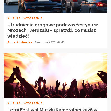
KULTURA
WYDARZENIA
Utrudnienia drogowe podczas festynu w
Mrozach i Jeruzalu – sprawdź, co musisz
wiedzieć!
Anna Kozłowska
4 sierpnia 2026
45
KULTURA
WYDARZENIA
Letni Festiwal Muzyki Kameralnej 2026 w