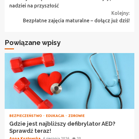
Reading
nadziei na przyszłość
Kolejny:
Bezpłatne zajęcia maturalne – dołącz już dziś!
Powiązane wpisy
BEZPIECZEŃSTWO
EDUKACJA
ZDROWIE
Gdzie jest najbliższy defibrylator AED?
Sprawdź teraz!
Anna Kozłowska
6 sierpnia 2026
20