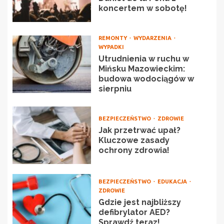
koncertem w sobotę!
REMONTY
WYDARZENIA
WYPADKI
Utrudnienia w ruchu w
Mińsku Mazowieckim:
budowa wodociągów w
sierpniu
BEZPIECZEŃSTWO
ZDROWIE
Jak przetrwać upał?
Kluczowe zasady
ochrony zdrowia!
BEZPIECZEŃSTWO
EDUKACJA
ZDROWIE
Gdzie jest najbliższy
defibrylator AED?
Sprawdź teraz!