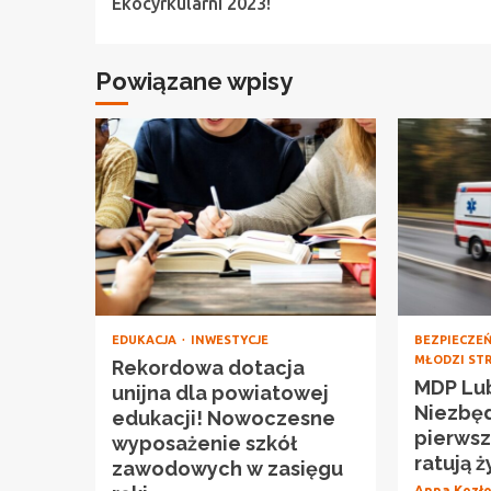
Reading
Ekocyrkularni 2023!
Powiązane wpisy
EDUKACJA
INWESTYCJE
BEZPIECZE
MŁODZI ST
Rekordowa dotacja
MDP Lu
unijna dla powiatowej
Niezbę
edukacji! Nowoczesne
pierwsz
wyposażenie szkół
ratują ż
zawodowych w zasięgu
Anna Kozł