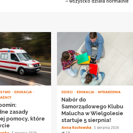
– wszystko działa normalnie
ŃSTWO
EDUKACJA
DZIECI
EDUKACJA
WYDARZENIA
RAŻACY
Nabór do
bomin:
Samorządowego Klubu
dne zasady
Malucha w Wielgolesie
ej pomocy, które
startuje 5 sierpnia!
ycie
Anna Kozłowska
5 sierpnia 2026
owska
5 sierpnia 2026
19