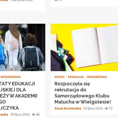
WYDARZENIA
DZIECI
EDUKACJA
WYDARZENIA
ATY EDUKACJI
Rozpoczęła się
JSKIEJ DLA
rekrutacja do
EŻY W AKADEMII
Samorządowego Klubu
GO
Malucha w Wielgolesie!
EJCZYKA
Anna Kozłowska
24 lipca 2026
72
owska
29 lipca 2026
48