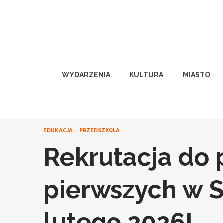
Skip
to
content
WYDARZENIA
KULTURA
MIASTO
EDUKACJA
PRZEDSZKOLA
Rekrutacja do p
pierwszych w S
lutego 2026!