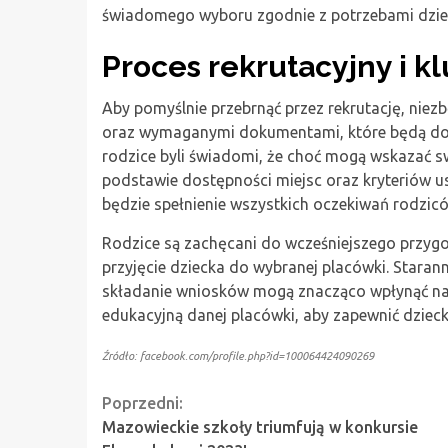
świadomego wyboru zgodnie z potrzebami dzie
Proces rekrutacyjny i k
Aby pomyślnie przebrnąć przez rekrutację, nie
oraz wymaganymi dokumentami, które będą dos
rodzice byli świadomi, że choć mogą wskazać s
podstawie dostępności miejsc oraz kryteriów u
będzie spełnienie wszystkich oczekiwań rodzicó
Rodzice są zachęcani do wcześniejszego przygo
przyjęcie dziecka do wybranej placówki. Star
składanie wniosków mogą znacząco wpłynąć na w
edukacyjną danej placówki, aby zapewnić dziecku
Źródło: facebook.com/profile.php?id=100064424090269
Continue
Poprzedni:
Mazowieckie szkoły triumfują w konkursie