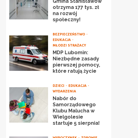
Gmina Stanisławów
otrzyma 177 tys. zł
na rozwój
społeczny!
BEZPIECZEŃSTWO
EDUKACJA
MŁODZI STRAŻACY
MDP Lubomin:
Niezbędne zasady
pierwszej pomocy,
które ratują życie
DZIECI
EDUKACJA
WYDARZENIA
Nabór do
Samorządowego
Klubu Malucha w
Wielgolesie
startuje 5 sierpnia!
WYPOCZYNEK
ZDROWIE