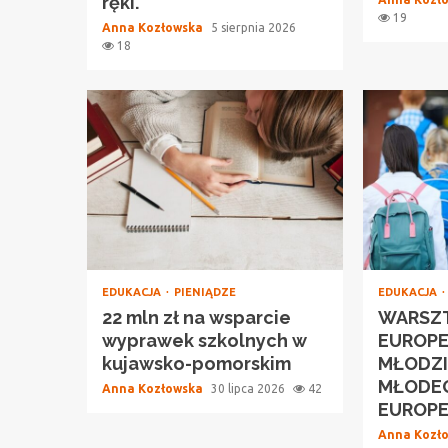
ręki.
19
Anna Kozłowska
5 sierpnia 2026
18
EDUKACJA
PIENIĄDZE
EDUKACJA
22 mln zł na wsparcie
WARSZT
wyprawek szkolnych w
EUROPE
kujawsko-pomorskim
MŁODZI
MŁODE
Anna Kozłowska
30 lipca 2026
42
EUROP
Anna Kozł