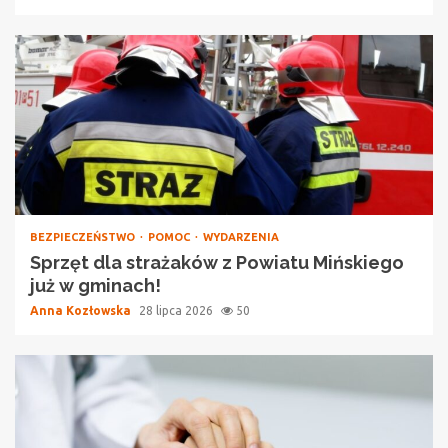
BEZPIECZEŃSTWO
POMOC
WYDARZENIA
Sprzęt dla strażaków z Powiatu Mińskiego
już w gminach!
Anna Kozłowska
28 lipca 2026
50