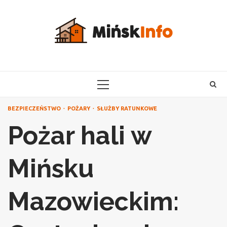
Skip
to
content
PRIMARY
MENU
BEZPIECZEŃSTWO
POŻARY
SŁUŻBY RATUNKOWE
Pożar hali w
Mińsku
Mazowieckim: