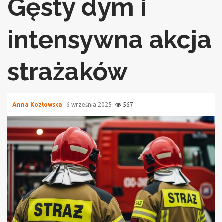
Gęsty dym i
intensywna akcja
strażaków
Anna Kozłowska
6 września 2025
567