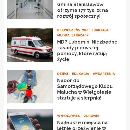
Gmina Stanisławów
otrzyma 177 tys. zł na
rozwój społeczny!
BEZPIECZEŃSTWO
EDUKACJA
MŁODZI STRAŻACY
MDP Lubomin: Niezbędne
zasady pierwszej
pomocy, które ratują
życie
DZIECI
EDUKACJA
WYDARZENIA
Nabór do
Samorządowego Klubu
Malucha w Wielgolesie
startuje 5 sierpnia!
WYPOCZYNEK
ZDROWIE
Najlepsze miejsca na
letnie orzeźwienie w