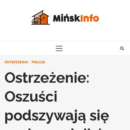
Skip
to
content
PRIMARY
MENU
OSTRZEŻENIA
POLICJA
Ostrzeżenie:
Oszuści
podszywają się