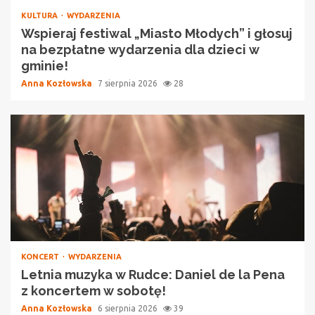
KULTURA
WYDARZENIA
Wspieraj festiwal „Miasto Młodych” i głosuj
na bezpłatne wydarzenia dla dzieci w
gminie!
Anna Kozłowska
7 sierpnia 2026
28
KONCERT
WYDARZENIA
Letnia muzyka w Rudce: Daniel de la Pena
z koncertem w sobotę!
Anna Kozłowska
6 sierpnia 2026
39