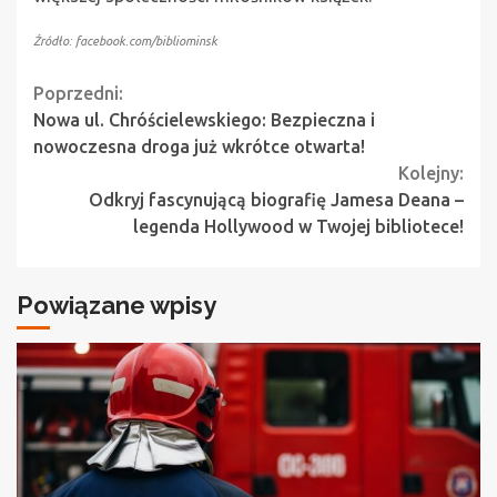
Źródło: facebook.com/bibliominsk
Continue
Poprzedni:
Nowa ul. Chróścielewskiego: Bezpieczna i
Reading
nowoczesna droga już wkrótce otwarta!
Kolejny:
Odkryj fascynującą biografię Jamesa Deana –
legenda Hollywood w Twojej bibliotece!
Powiązane wpisy