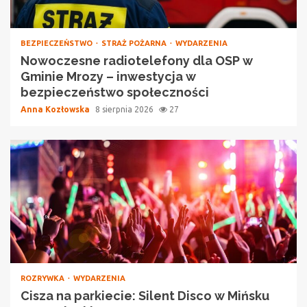
BEZPIECZEŃSTWO
STRAŻ POŻARNA
WYDARZENIA
Nowoczesne radiotelefony dla OSP w
Gminie Mrozy – inwestycja w
bezpieczeństwo społeczności
Anna Kozłowska
8 sierpnia 2026
27
ROZRYWKA
WYDARZENIA
Cisza na parkiecie: Silent Disco w Mińsku