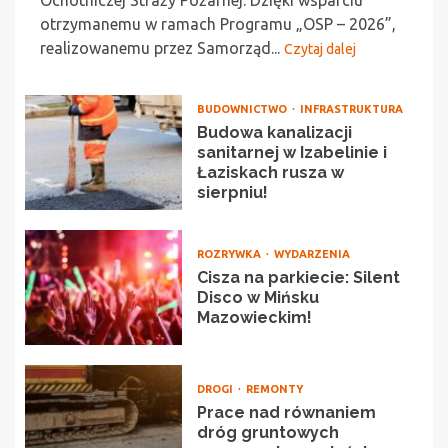
Ochotniczej Straży Pożarnej. Dzięki wsparciu
otrzymanemu w ramach Programu „OSP – 2026”,
realizowanemu przez Samorząd...
Czytaj dalej
BUDOWNICTWO
INFRASTRUKTURA
Budowa kanalizacji
sanitarnej w Izabelinie i
Łaziskach rusza w
sierpniu!
ROZRYWKA
WYDARZENIA
Cisza na parkiecie: Silent
Disco w Mińsku
Mazowieckim!
DROGI
REMONTY
Prace nad równaniem
dróg gruntowych