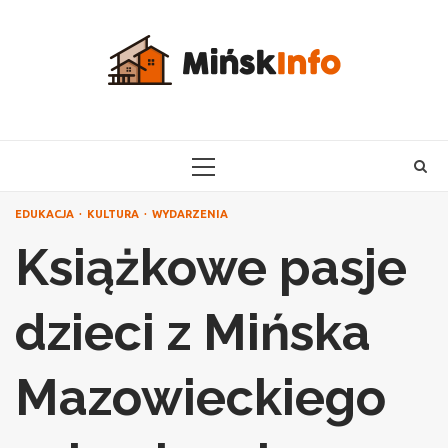
Skip
to
content
PRIMARY
MENU
EDUKACJA
KULTURA
WYDARZENIA
Książkowe pasje
dzieci z Mińska
Mazowieckiego