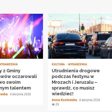
WYDARZENIA
KULTURA
WYDARZENIA
y z Gminy
Utrudnienia drogowe
awów oczarowali
podczas festynu w
wo swoim
Mrozach i Jeruzalu –
nym talentem
sprawdź, co musisz
wiedzieć!
owska
4 sierpnia 2026
Anna Kozłowska
4 sierpnia 2026
29