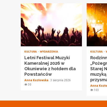
KULTURA
WYDARZENIA
KULTURA
Letni Festiwal Muzyki
Rodzinn
Kameralnej 2026 w
„Pożegn
Okuniewie z hołdem dla
Starej 
Powstańców
muzyką 
przysm
Anna Kozłowska
3 sierpnia 2026
30
Anna Kozł
103