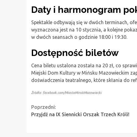
Daty i harmonogram p
Spektakle odbywają się w dwóch terminach, of
wyznaczona jest na 10 stycznia, a kolejne pok
w dwóch seansach o godzinie 18:00 i 19:30.
Dostępność biletów
Cena biletu ustalona została na 20 zł, co sprawi
Miejski Dom Kultury w Mińsku Mazowieckim zap
doświadczenia teatralnego, które skłania do ref
Źródło: facebook.com/MiastoMinskMazowiecki
Continue
Poprzedni:
Przyjdź na IX Siennicki Orszak Trzech Króli!
Reading