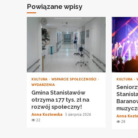
Powiązane wpisy
KULTURA
WSPARCIE SPOŁECZNOŚCI
KULTURA
WYDARZENIA
Seniorz
Gmina Stanisławów
Stanisł
otrzyma 177 tys. zł na
Barano
rozwój społeczny!
muzycz
Anna Kozłowska
5 sierpnia 2026
Anna Kozł
22
28