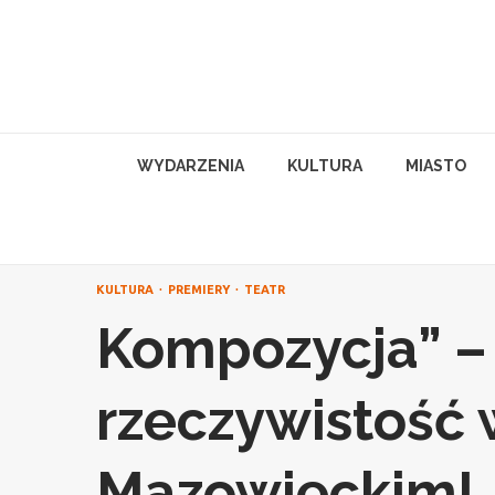
Skip
to
content
WYDARZENIA
KULTURA
MIASTO
KULTURA
PREMIERY
TEATR
Kompozycja” –
rzeczywistość
Mazowieckim!