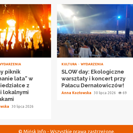
WYDARZENIA
KULTURA
WYDARZENIA
y piknik
SLOW day: Ekologiczne
anie lata” w
warsztaty i koncert przy
Niedziałce z
Pałacu Dernałowiczów!
i lokalnymi
Anna Kozłowska
30 lipca 2026
69
akami
owska
30 lipca 2026
© Mińsk Info - Wszystkie prawa zastrzeżone.