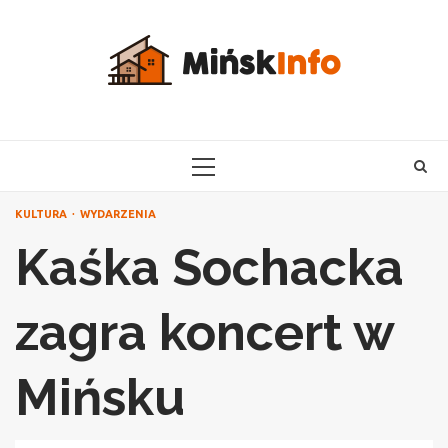
Skip
to
content
PRIMARY
MENU
KULTURA
WYDARZENIA
Kaśka Sochacka
zagra koncert w
Mińsku