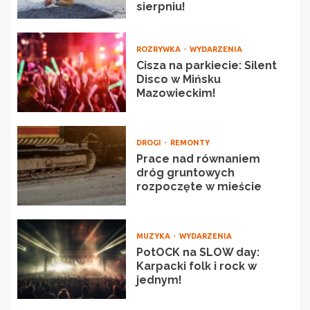
sierpniu!
ROZRYWKA
WYDARZENIA
Cisza na parkiecie: Silent
Disco w Mińsku
Mazowieckim!
DROGI
REMONTY
Prace nad równaniem
dróg gruntowych
rozpoczęte w mieście
MUZYKA
WYDARZENIA
PotOCK na SLOW day:
Karpacki folk i rock w
jednym!