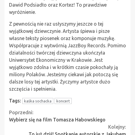
Dawid Podsiadło oraz Kortez! To prawdziwe
wyróżnienie.
Z pewnością nie raz usłyszymy jeszcze o tej
wyjątkowej dziewczynie. Artysta śpiewa i pisze
własne teksty piosenek oraz komponuje muzykę.
Współpracuje z wytwórnią JazzBoy Records. Pomimo
działalności twórczej dziewczyna ukończyła
Uniwersytet Ekonomiczny w Krakowie. Jest
wyjątkowo zdolna i w krótkim czasie pokochały ją
miliony Polaków. Jesteśmy ciekawi jak potoczą się
dalsze losy tej artystki. Życzymy artystce dużo
szczęścia i spełnienia.
Tags:
kaśka sochacka
koncert
Continue
Poprzedni:
Wybierz się na film Tomasza Habowskiego
Reading
Kolejny:
To już dziś! Spotkanie autorskie z Jakubem