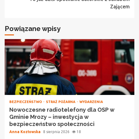
Zającem
Powiązane wpisy
BEZPIECZEŃSTWO
STRAŻ POŻARNA
WYDARZENIA
Nowoczesne radiotelefony dla OSP w
Gminie Mrozy – inwestycja w
bezpieczeństwo społeczności
Anna Kozłowska
8 sierpnia 2026
18