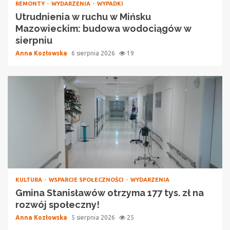
REMONTY
WYDARZENIA
WYPADKI
Utrudnienia w ruchu w Mińsku
Mazowieckim: budowa wodociągów w
sierpniu
Anna Kozłowska
6 sierpnia 2026
19
KULTURA
WSPARCIE SPOŁECZNOŚCI
WYDARZENIA
Gmina Stanisławów otrzyma 177 tys. zł na
rozwój społeczny!
Anna Kozłowska
5 sierpnia 2026
25