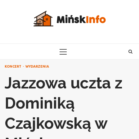
Skip
to
content
PRIMARY
MENU
KONCERT
WYDARZENIA
Jazzowa uczta z
Dominiką
Czajkowską w