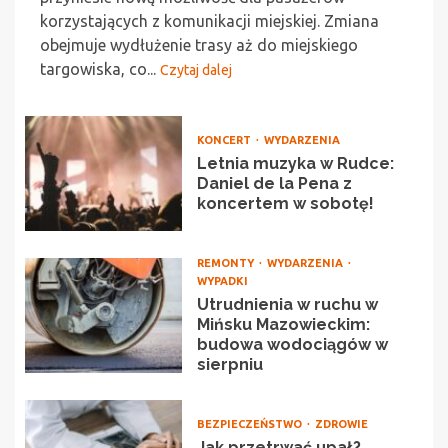
korzystających z komunikacji miejskiej. Zmiana
obejmuje wydłużenie trasy aż do miejskiego
targowiska, co...
Czytaj dalej
KONCERT
WYDARZENIA
Letnia muzyka w Rudce:
Daniel de la Pena z
koncertem w sobotę!
REMONTY
WYDARZENIA
WYPADKI
Utrudnienia w ruchu w
Mińsku Mazowieckim:
budowa wodociągów w
sierpniu
BEZPIECZEŃSTWO
ZDROWIE
Jak przetrwać upał?