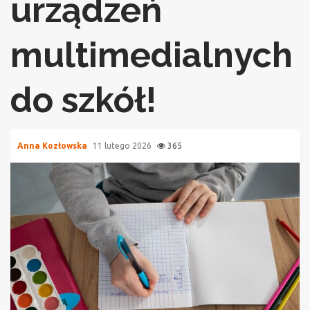
urządzeń
multimedialnych
do szkół!
Anna Kozłowska
11 lutego 2026
365