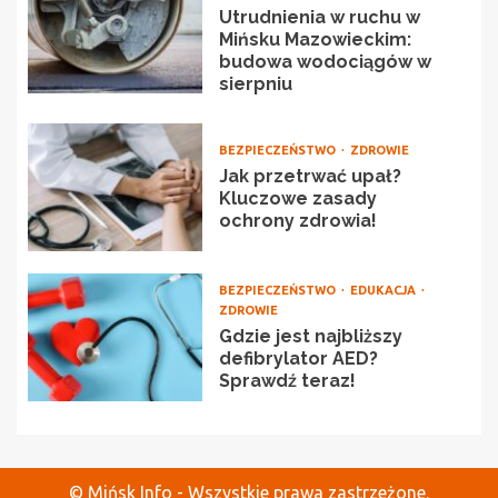
Utrudnienia w ruchu w
Mińsku Mazowieckim:
budowa wodociągów w
sierpniu
BEZPIECZEŃSTWO
ZDROWIE
Jak przetrwać upał?
Kluczowe zasady
ochrony zdrowia!
BEZPIECZEŃSTWO
EDUKACJA
ZDROWIE
Gdzie jest najbliższy
defibrylator AED?
Sprawdź teraz!
© Mińsk Info - Wszystkie prawa zastrzeżone.