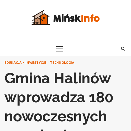
Skip
to
content
PRIMARY
MENU
EDUKACJA
INWESTYCJE
TECHNOLOGIA
Gmina Halinów
wprowadza 180
nowoczesnych