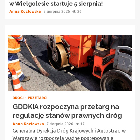
w Wielgolesie startuje 5 sierpnia!
Anna Kozłowska
5 sierpnia 2026
26
DROGI
PRZETARGI
GDDKiA rozpoczyna przetarg na
regulację stanów prawnych dróg
Anna Kozłowska
7 sierpnia 2026
17
Generalna Dyrekcja Dróg Krajowych i Autostrad w
Warszawie rozpoczęła ważne postępowanie