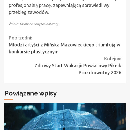
profesjonalną pracę, zapewniającą sprawiedliwy
przebieg zawodów.
Źródło: facebook.com/GminaMrozy
Continue
Poprzedni:
Młodzi artyści z Mińska Mazowieckiego triumfują w
Reading
konkursie plastycznym
Kolejny:
Zdrowy Start Wakacji: Powiatowy Piknik
Prozdrowotny 2026
Powiązane wpisy