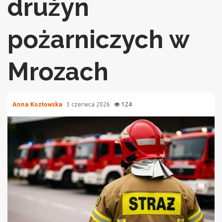
drużyn
pożarniczych w
Mrozach
Anna Kozłowska
3 czerwca 2026
124