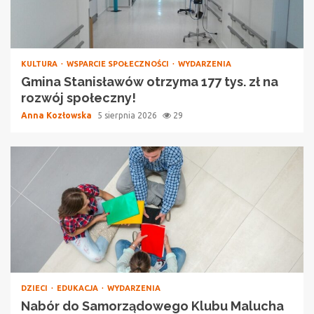
KULTURA
WSPARCIE SPOŁECZNOŚCI
WYDARZENIA
Gmina Stanisławów otrzyma 177 tys. zł na
rozwój społeczny!
Anna Kozłowska
5 sierpnia 2026
29
DZIECI
EDUKACJA
WYDARZENIA
Nabór do Samorządowego Klubu Malucha