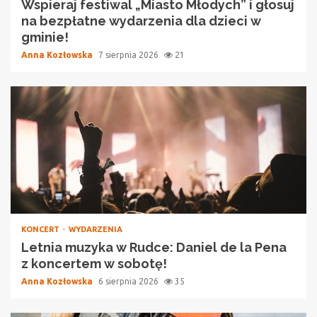
Wspieraj festiwal „Miasto Młodych” i głosuj
na bezpłatne wydarzenia dla dzieci w
gminie!
Anna Kozłowska
7 sierpnia 2026
21
KONCERT
WYDARZENIA
Letnia muzyka w Rudce: Daniel de la Pena
z koncertem w sobotę!
Anna Kozłowska
6 sierpnia 2026
35