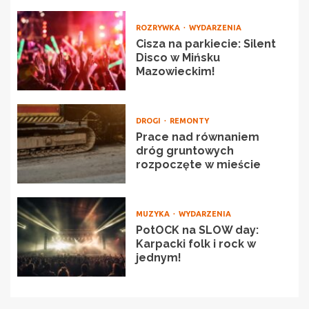
ROZRYWKA
WYDARZENIA
Cisza na parkiecie: Silent
Disco w Mińsku
Mazowieckim!
DROGI
REMONTY
Prace nad równaniem
dróg gruntowych
rozpoczęte w mieście
MUZYKA
WYDARZENIA
PotOCK na SLOW day:
Karpacki folk i rock w
jednym!