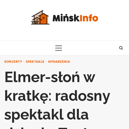
Skip
to
content
PRIMARY
MENU
KONCERTY
SPEKTAKLE
WYDARZENIA
Elmer-słoń w
kratkę: radosny
spektakl dla