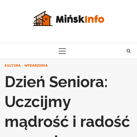
Skip
to
content
PRIMARY
MENU
KULTURA
WYDARZENIA
Dzień Seniora:
Uczcijmy
mądrość i radość