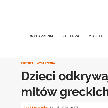
Skip
to
content
WYDARZENIA
KULTURA
MIASTO
KULTURA
WYDARZENIA
Dzieci odkrywa
mitów greckich
Anna Kozłowska
19 maja 2026
179