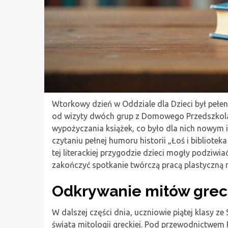
Wtorkowy dzień w Oddziale dla Dzieci był pełen
od wizyty dwóch grup z Domowego Przedszkola.
wypożyczania książek, co było dla nich nowym 
czytaniu pełnej humoru historii „Łoś i bibliote
tej literackiej przygodzie dzieci mogły podziwi
zakończyć spotkanie twórczą pracą plastyczną n
Odkrywanie mitów greck
W dalszej części dnia, uczniowie piątej klasy 
świata mitologii greckiej. Pod przewodnictwem P