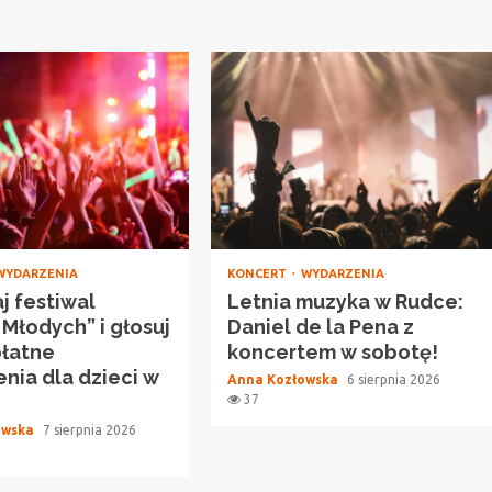
WYDARZENIA
KONCERT
WYDARZENIA
j festiwal
Letnia muzyka w Rudce:
 Młodych” i głosuj
Daniel de la Pena z
płatne
koncertem w sobotę!
nia dla dzieci w
Anna Kozłowska
6 sierpnia 2026
37
owska
7 sierpnia 2026