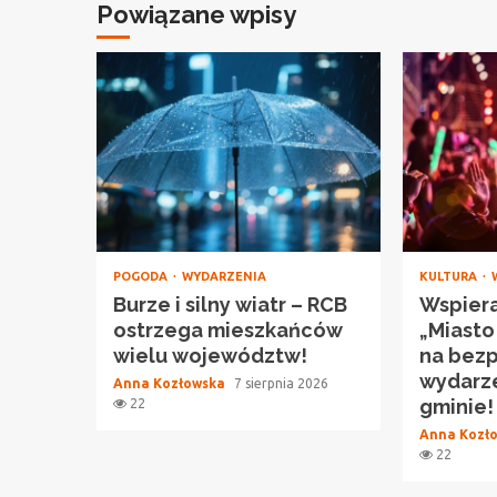
Powiązane wpisy
POGODA
WYDARZENIA
KULTURA
Burze i silny wiatr – RCB
Wspiera
ostrzega mieszkańców
„Miasto
wielu województw!
na bez
wydarze
Anna Kozłowska
7 sierpnia 2026
gminie!
22
Anna Kozł
22