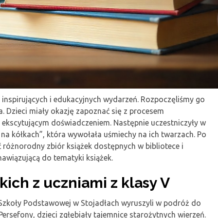
 inspirujących i edukacyjnych wydarzeń. Rozpoczęliśmy go
 Dzieci miały okazję zapoznać się z procesem
i ekscytującym doświadczeniem. Następnie uczestniczyły w
ka na kółkach”, która wywołała uśmiechy na ich twarzach. Po
ać różnorodny zbiór książek dostępnych w bibliotece i
awiązującą do tematyki książek.
ich z uczniami z klasy V
ze Szkoły Podstawowej w Stojadłach wyruszyli w podróż do
ersefony, dzieci zgłębiały tajemnice starożytnych wierzeń.