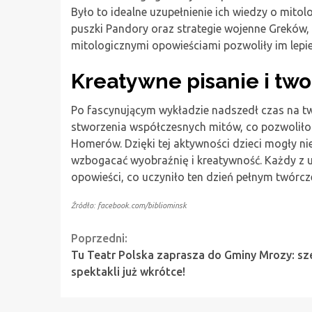
Było to idealne uzupełnienie ich wiedzy o mitolo
puszki Pandory oraz strategie wojenne Greków,
mitologicznymi opowieściami pozwoliły im lepiej
Kreatywne pisanie i tw
Po fascynującym wykładzie nadszedł czas na tw
stworzenia współczesnych mitów, co pozwoliło i
Homerów. Dzięki tej aktywności dzieci mogły nie 
wzbogacać wyobraźnię i kreatywność. Każdy z 
opowieści, co uczyniło ten dzień pełnym twórcz
Źródło: facebook.com/bibliominsk
Continue
Poprzedni:
Tu Teatr Polska zaprasza do Gminy Mrozy: sz
Reading
spektakli już wkrótce!