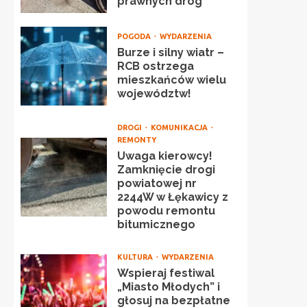
prawnych dróg
POGODA
WYDARZENIA
Burze i silny wiatr –
RCB ostrzega
mieszkańców wielu
województw!
DROGI
KOMUNIKACJA
REMONTY
Uwaga kierowcy!
Zamknięcie drogi
powiatowej nr
2244W w Łękawicy z
powodu remontu
bitumicznego
KULTURA
WYDARZENIA
Wspieraj festiwal
„Miasto Młodych” i
głosuj na bezpłatne