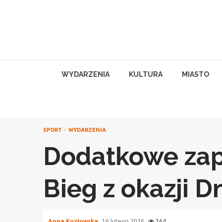
Skip
to
content
WYDARZENIA
KULTURA
MIASTO
SPORT
WYDARZENIA
Dodatkowe zapi
Bieg z okazji D
Anna Kozłowska
16 lutego 2026
364