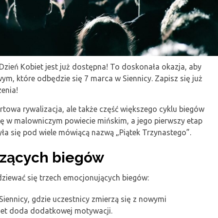
 Dzień Kobiet jest już dostępna! To doskonała okazja, aby
m, które odbędzie się 7 marca w Siennicy. Zapisz się już
enia!
portowa rywalizacja, ale także część większego cyklu biegów
ię w malowniczym powiecie mińskim, a jego pierwszy etap
yła się pod wiele mówiącą nazwą „Piątek Trzynastego”.
zących biegów
iewać się trzech emocjonujących biegów:
Siennicy, gdzie uczestnicy zmierzą się z nowymi
iet doda dodatkowej motywacji.