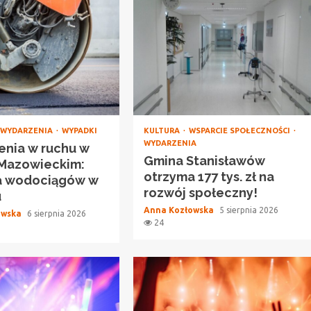
WYDARZENIA
WYPADKI
KULTURA
WSPARCIE SPOŁECZNOŚCI
WYDARZENIA
enia w ruchu w
Gmina Stanisławów
 Mazowieckim:
otrzyma 177 tys. zł na
 wodociągów w
rozwój społeczny!
u
Anna Kozłowska
5 sierpnia 2026
owska
6 sierpnia 2026
24