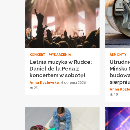
KONCERT
WYDARZENIA
REMONTY
Letnia muzyka w Rudce:
Utrudni
Daniel de la Pena z
Mińsku
koncertem w sobotę!
budowa
sierpni
Anna Kozłowska
6 sierpnia 2026
23
Anna Kozł
19