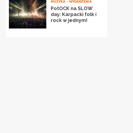
MUZYKA
WYDARZENIA
PotOCK na SLOW
day: Karpacki folk i
rock w jednym!