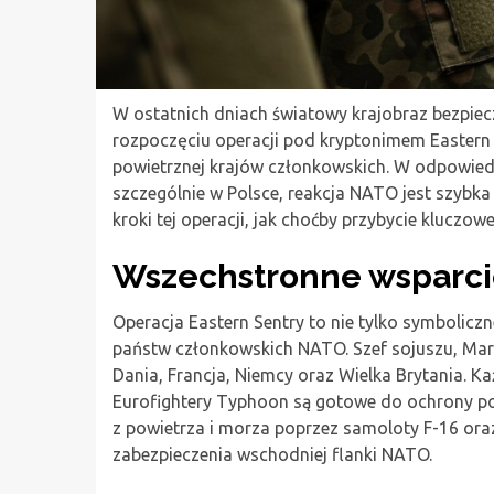
W ostatnich dniach światowy krajobraz bezpie
rozpoczęciu operacji pod kryptonimem Eastern S
powietrznej krajów członkowskich. W odpowiedz
szczególnie w Polsce, reakcja NATO jest szyb
kroki tej operacji, jak choćby przybycie klucz
Wszechstronne wsparci
Operacja Eastern Sentry to nie tylko symbolicz
państw członkowskich NATO. Szef sojuszu, Mark 
Dania, Francja, Niemcy oraz Wielka Brytania. Ka
Eurofightery Typhoon są gotowe do ochrony po
z powietrza i morza poprzez samoloty F-16 ora
zabezpieczenia wschodniej flanki NATO.