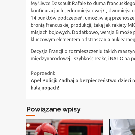
Myśliwce Dassault Rafale to duma francuskieg
konfiguracjach: jednomiejscowej C, dwumiejsc
14 punktów podczepień, umożliwiają przenoszen
bronią francuskiej produkcji, taką jak rakiety 
misjach bojowych. Dodatkowo, wersja B może pr
kluczowym elementem odstraszania nuklearneg
Decyzja Francji o rozmieszczeniu takich maszy
międzynarodowej i szybkość reakcji NATO na po
Continue
Poprzedni:
Apel Policji: Zadbaj o bezpieczeństwo dzieci 
Reading
hulajnogach!
Powiązane wpisy