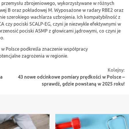
o przemysłu zbrojeniowego, wykorzystywane w różnych
owej B oraz pokładowej M. Wyposażone w radary RBE2 oraz
ie szerokiego wachlarza uzbrojenia. Ich kompatybilność z
MICA czy pociski SCALP-EG, czyni je niezwykle efektywnymi w
zenosić pociski ASMP z głowicami jądrowymi, co czyni je
o.
n w Polsce podkreśla znaczenie współpracy
tencjalne zagrożenia w regionie.
Kolejny:
na
43 nowe odcinkowe pomiary prędkości w Polsce –
sprawdź, gdzie powstaną w 2025 roku!