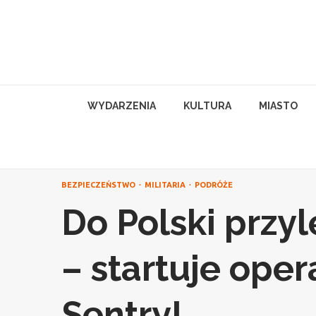
Skip
to
content
WYDARZENIA
KULTURA
MIASTO
BEZPIECZEŃSTWO
MILITARIA
PODRÓŻE
Do Polski przy
– startuje oper
Sentry!