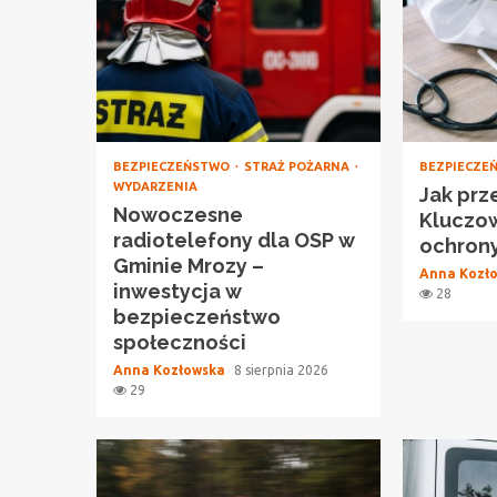
BEZPIECZEŃSTWO
STRAŻ POŻARNA
BEZPIECZE
WYDARZENIA
Jak prz
Nowoczesne
Kluczo
radiotelefony dla OSP w
ochrony
Gminie Mrozy –
Anna Kozł
inwestycja w
28
bezpieczeństwo
społeczności
Anna Kozłowska
8 sierpnia 2026
29