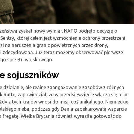
czeństwa zyskał nowy wymiar. NATO podjęło decyzję o
entry, której celem jest wzmocnienie ochrony przestrzeni
i na naruszenia granic powietrznych przez drony,
ka i zdecydowana. Już teraz możemy obserwować pierwsze
owego sprzętu wojskowego.
e sojuszników
ne działanie, ale realne zaangażowanie zasobów z różnych
Rutte, zapowiedział, że w przedsięwzięcie włączą się m.in.
żdy z tych krajów wnosi do misji coś unikalnego. Niemieckie
lskiego nieba, podczas gdy Dania zadeklarowała wsparcie
z fregatę. Wielka Brytania również wyraziła gotowość do