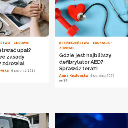
ŃSTWO
ZDROWIE
BEZPIECZEŃSTWO
EDUKACJA
ZDROWIE
etrwać upał?
Gdzie jest najbliższy
we zasady
defibrylator AED?
 zdrowia!
Sprawdź teraz!
owska
6 sierpnia 2026
Anna Kozłowska
6 sierpnia 2026
37