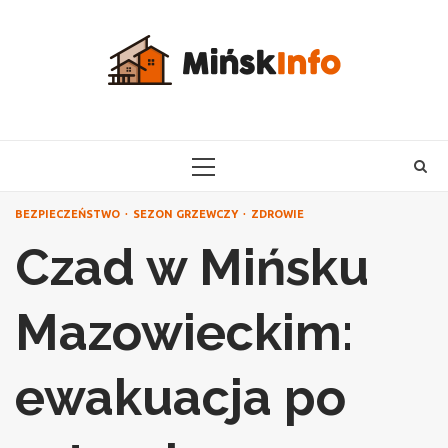
Skip
to
content
PRIMARY
MENU
BEZPIECZEŃSTWO
SEZON GRZEWCZY
ZDROWIE
Czad w Mińsku
Mazowieckim:
ewakuacja po