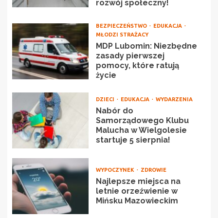
rozwój społeczny!
BEZPIECZEŃSTWO
EDUKACJA
MŁODZI STRAŻACY
MDP Lubomin: Niezbędne
zasady pierwszej
pomocy, które ratują
życie
DZIECI
EDUKACJA
WYDARZENIA
Nabór do
Samorządowego Klubu
Malucha w Wielgolesie
startuje 5 sierpnia!
WYPOCZYNEK
ZDROWIE
Najlepsze miejsca na
letnie orzeźwienie w
Mińsku Mazowieckim