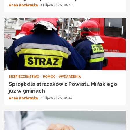
Anna Kozłowska
31 lipca 2026
48
BEZPIECZEŃSTWO
POMOC
WYDARZENIA
Sprzęt dla strażaków z Powiatu Mińskiego
już w gminach!
Anna Kozłowska
28 lipca 2026
47