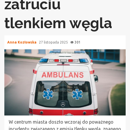
zatruciu
tlenkiem węgla
Anna Kozłowska
27 listopada 2025
301
W centrum miasta doszło wczoraj do poważnego
incydentu związanego z emisją tlenku węgla, znanego