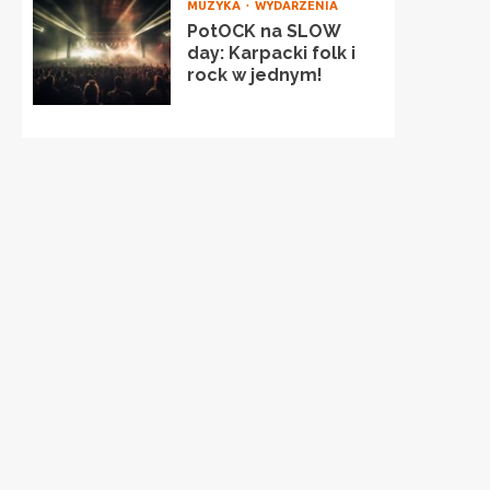
MUZYKA
WYDARZENIA
PotOCK na SLOW
day: Karpacki folk i
rock w jednym!