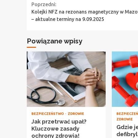
Continue
Poprzedni:
Kolejki NFZ na rezonans magnetyczny w Maz
Reading
– aktualne terminy na 9.09.2025
Powiązane wpisy
BEZPIECZEŃSTWO
ZDROWIE
BEZPIECZE
ZDROWIE
Jak przetrwać upał?
Gdzie j
Kluczowe zasady
defibry
ochrony zdrowia!