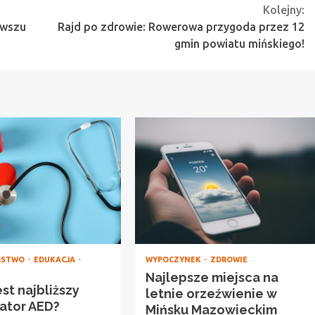
Kolejny:
owszu
Rajd po zdrowie: Rowerowa przygoda przez 12
gmin powiatu mińskiego!
ŃSTWO
EDUKACJA
WYPOCZYNEK
ZDROWIE
Najlepsze miejsca na
est najbliższy
letnie orzeźwienie w
lator AED?
Mińsku Mazowieckim