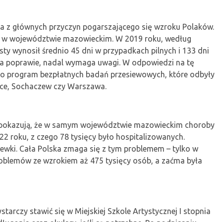
a z głównych przyczyn pogarszającego się wzroku Polaków.
any w województwie mazowieckim. W 2019 roku, według
sty wynosił średnio 45 dni w przypadkach pilnych i 133 dni
ga poprawie, nadal wymaga uwagi. W odpowiedzi na tę
o program bezpłatnych badań przesiewowych, które odbyły
osice, Sochaczew czy Warszawa.
 pokazują, że w samym województwie mazowieckim choroby
2 roku, z czego 78 tysięcy było hospitalizowanych.
ewki. Cała Polska zmaga się z tym problemem – tylko w
roblemów ze wzrokiem aż 475 tysięcy osób, a zaćma była
arczy stawić się w Miejskiej Szkole Artystycznej I stopnia