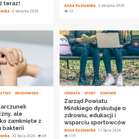
 teraz!
Anna Kozłowska
5 sierpnia 2026
owska
6 sierpnia 2026
32
ŃSTWO
ŚRODOWISKO
OŚWIATA
SPORT
ZDROWIE
Zarząd Powiatu
Karczunek
Mińskiego dyskutuje o
zny, ale
zdrowiu, edukacji i
sko zamknięte z
wsparciu sportowców
bakterii
Anna Kozłowska
13 lipca 2026
owska
23 lipca 2026
69
119