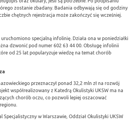
ugopis oraz okulary, jeśli są potrzebne. Po podpisaniu
órego zostanie zbadany. Badania odbywają się od godziny
iczbie chętnych rejestracja może zakończyć się wcześniej.
uruchomiono specjalną infolinię. Działa ona w poniedziałki
żna dzwonić pod numer 602 63 44 00. Obsługę infolinii
óre od 25 lat popularyzuje wiedzę na temat chorób
za
owieckiego przeznaczył ponad 32,2 mln zł na rozwój
rojekt współrealizowany z Katedrą Okulistyki UKSW ma na
zących chorób oczu, co pozwoli lepiej oszacować
regionu.
al Specjalistyczny w Warszawie, Oddział Okulistyki UKSW