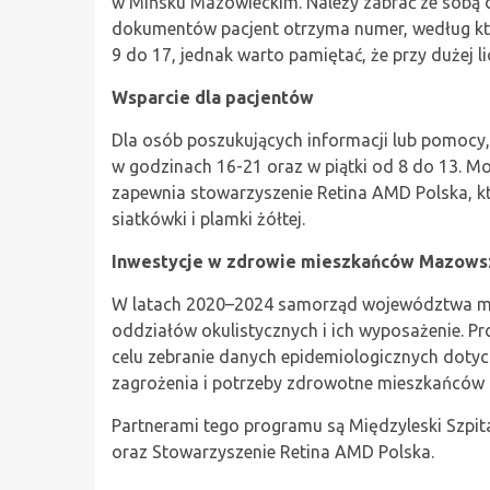
w Mińsku Mazowieckim. Należy zabrać ze sobą dł
dokumentów pacjent otrzyma numer, według kt
9 do 17, jednak warto pamiętać, że przy dużej l
Wsparcie dla pacjentów
Dla osób poszukujących informacji lub pomocy, 
w godzinach 16-21 oraz w piątki od 8 do 13. Mo
zapewnia stowarzyszenie Retina AMD Polska, kt
siatkówki i plamki żółtej.
Inwestycje w zdrowie mieszkańców Mazows
W latach 2020–2024 samorząd województwa maz
oddziałów okulistycznych i ich wyposażenie. P
celu zebranie danych epidemiologicznych dotyc
zagrożenia i potrzeby zdrowotne mieszkańców 
Partnerami tego programu są Międzyleski Szpit
oraz Stowarzyszenie Retina AMD Polska.