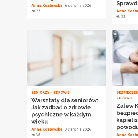
Sprawdź
Anna Kozłowska
6 sierpnia 2026
27
Anna Kozł
33
SENIORZY
ZDROWIE
BEZPIECZE
ZDROWIE
Warsztaty dla seniorów:
Zalew 
Jak zadbać o zdrowie
bezpiec
psychiczne w każdym
kąpieli
wieku
powodu 
Anna Kozłowska
3 sierpnia 2026
36
Anna Kozł