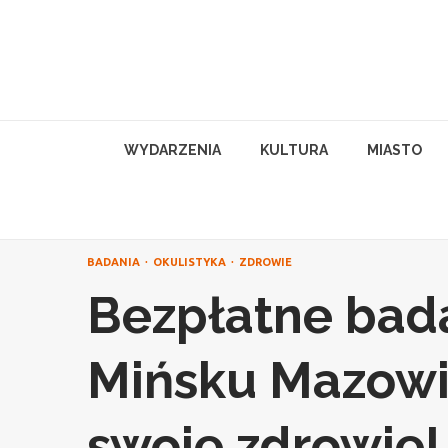
Skip
to
content
WYDARZENIA
KULTURA
MIASTO
BADANIA
OKULISTYKA
ZDROWIE
Bezpłatne bad
Mińsku Mazowi
swoje zdrowie!