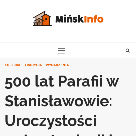
Skip
to
content
PRIMARY
MENU
KULTURA
TRADYCJA
WYDARZENIA
500 lat Parafii w
Stanisławowie:
Uroczystości