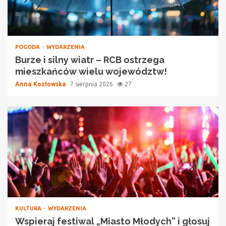
POGODA
WYDARZENIA
Burze i silny wiatr – RCB ostrzega
mieszkańców wielu województw!
Anna Kozłowska
7 sierpnia 2026
27
KULTURA
WYDARZENIA
Wspieraj festiwal „Miasto Młodych” i głosuj