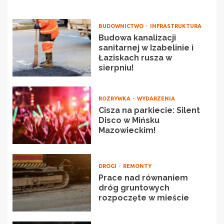
BUDOWNICTWO
INFRASTRUKTURA
Budowa kanalizacji
sanitarnej w Izabelinie i
Łaziskach rusza w
sierpniu!
ROZRYWKA
WYDARZENIA
Cisza na parkiecie: Silent
Disco w Mińsku
Mazowieckim!
DROGI
REMONTY
Prace nad równaniem
dróg gruntowych
rozpoczęte w mieście