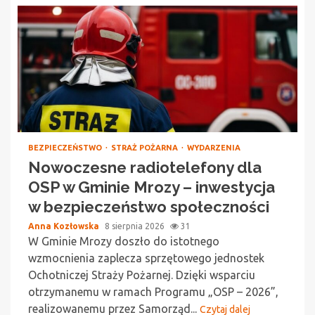
BEZPIECZEŃSTWO
STRAŻ POŻARNA
WYDARZENIA
Nowoczesne radiotelefony dla
OSP w Gminie Mrozy – inwestycja
w bezpieczeństwo społeczności
Anna Kozłowska
8 sierpnia 2026
31
W Gminie Mrozy doszło do istotnego
wzmocnienia zaplecza sprzętowego jednostek
Ochotniczej Straży Pożarnej. Dzięki wsparciu
otrzymanemu w ramach Programu „OSP – 2026”,
realizowanemu przez Samorząd...
Czytaj dalej