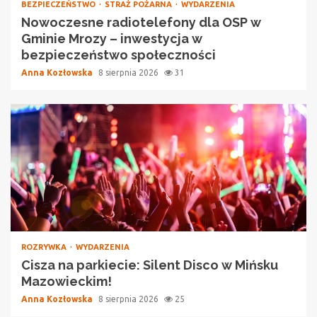
BEZPIECZEŃSTWO
STRAŻ POŻARNA
WYDARZENIA
Nowoczesne radiotelefony dla OSP w
Gminie Mrozy – inwestycja w
bezpieczeństwo społeczności
Anna Kozłowska
8 sierpnia 2026
31
ROZRYWKA
WYDARZENIA
Cisza na parkiecie: Silent Disco w Mińsku
Mazowieckim!
Anna Kozłowska
8 sierpnia 2026
25