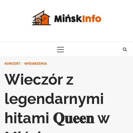
Skip
to
content
PRIMARY
MENU
KONCERT
WYDARZENIA
Wieczór z
legendarnymi
hitami 𝐐𝐮𝐞𝐞𝐧 w