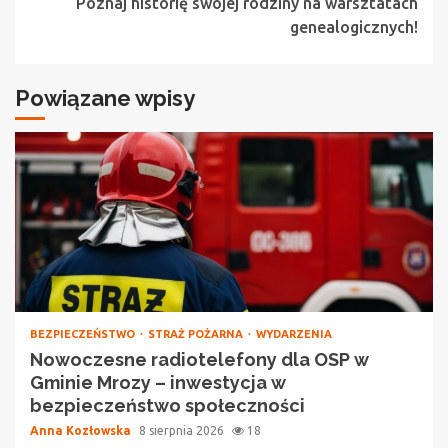
Poznaj historię swojej rodziny na warsztatach
genealogicznych!
Powiązane wpisy
BEZPIECZEŃSTWO
STRAŻ POŻARNA
WYDARZENIA
Nowoczesne radiotelefony dla OSP w
Gminie Mrozy – inwestycja w
bezpieczeństwo społeczności
Anna Kozłowska
8 sierpnia 2026
18