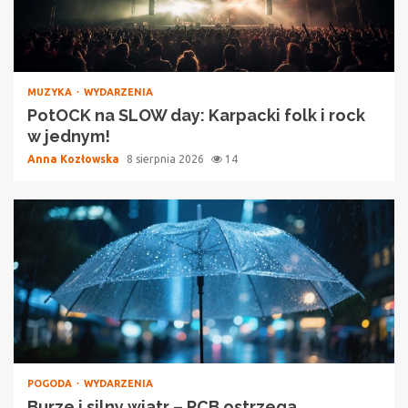
MUZYKA
WYDARZENIA
PotOCK na SLOW day: Karpacki folk i rock
w jednym!
Anna Kozłowska
8 sierpnia 2026
14
POGODA
WYDARZENIA
Burze i silny wiatr – RCB ostrzega