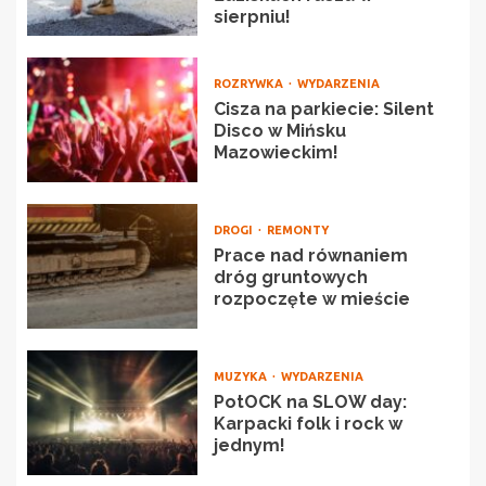
sierpniu!
ROZRYWKA
WYDARZENIA
Cisza na parkiecie: Silent
Disco w Mińsku
Mazowieckim!
DROGI
REMONTY
Prace nad równaniem
dróg gruntowych
rozpoczęte w mieście
MUZYKA
WYDARZENIA
PotOCK na SLOW day:
Karpacki folk i rock w
jednym!